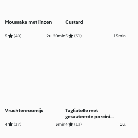
Moussaka met linzen
Custard
5
(40)
2u. 20min
5
(31)
15min
Vruchtenroomijs
Tagliatelle met
gesauteerde porcini
paddenstoelen
4
(17)
5min
4
(13)
1u.