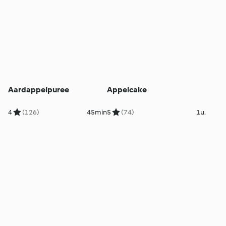
Aardappelpuree
Appelcake
4
(126)
45min
5
(74)
1u.