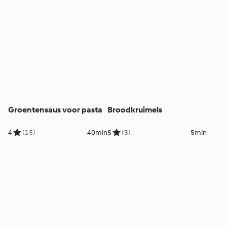
Groentensaus voor pasta
Broodkruimels
4
(15)
40min
5
(3)
5min