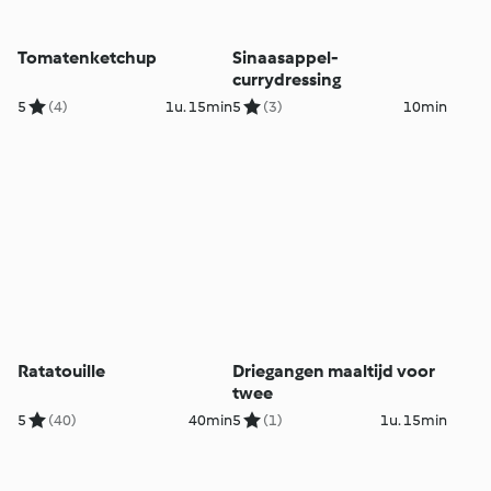
Tomatenketchup
Sinaasappel-
currydressing
5
(4)
1u. 15min
5
(3)
10min
Ratatouille
Driegangen maaltijd voor
twee
5
(40)
40min
5
(1)
1u. 15min