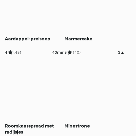
Aardappel-preisoep
Marmercake
4
(45)
40min
5
(40)
2u.
Roomkaasspread met
Minestrone
radijsjes