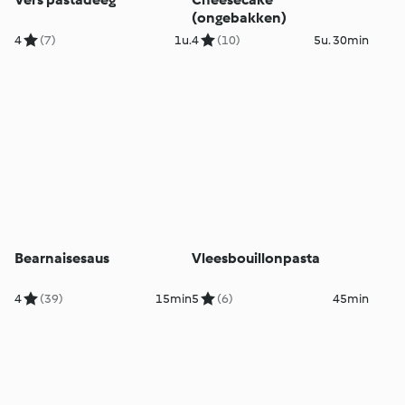
(ongebakken)
4
(7)
1u.
4
(10)
5u. 30min
Bearnaisesaus
Vleesbouillonpasta
4
(39)
15min
5
(6)
45min