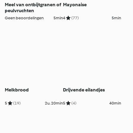
Meel van ontbijtgranen of
Mayonaise
peulvruchten
Geen beoordelingen
5min
4
(77)
5min
Melkbrood
Drijvende eilandjes
5
(19)
2u. 20min
5
(4)
40min