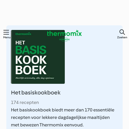
Overslaan
Menu
Zoeken
naar
hoofdinhoud
Het basiskookboek
174 recepten
Het basiskookboek biedt meer dan 170 essentiële
recepten voor lekkere dagdagelijkse maaltijden
met bewezen Thermomix eenvoud.