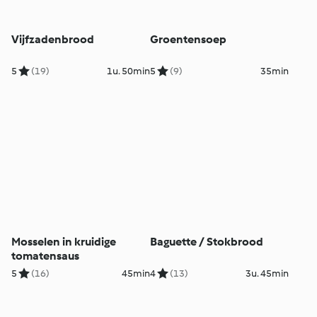
Vijfzadenbrood
Groentensoep
5
(19)
1u. 50min
5
(9)
35min
Mosselen in kruidige
Baguette / Stokbrood
tomatensaus
5
(16)
45min
4
(13)
3u. 45min