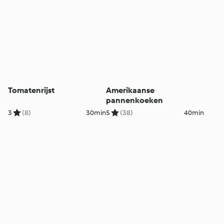
Tomatenrijst
Amerikaanse
pannenkoeken
3
(8)
30min
5
(38)
40min