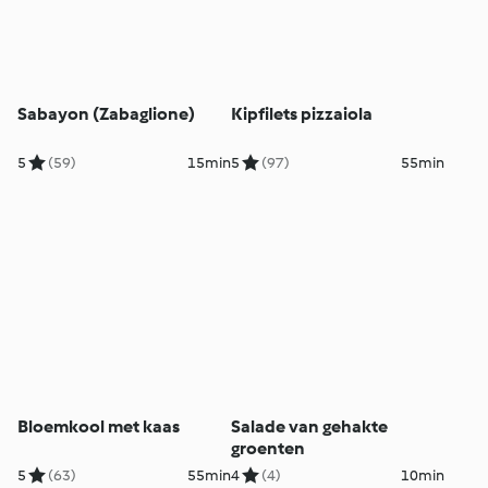
Sabayon (Zabaglione)
Kipfilets pizzaiola
5
(59)
15min
5
(97)
55min
Bloemkool met kaas
Salade van gehakte
groenten
5
(63)
55min
4
(4)
10min