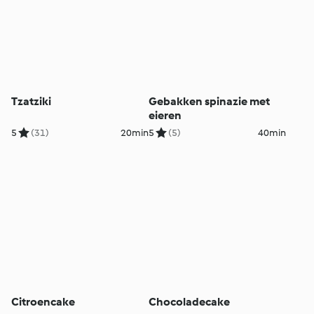
Tzatziki
Gebakken spinazie met
eieren
5
(31)
20min
5
(5)
40min
Citroencake
Chocoladecake