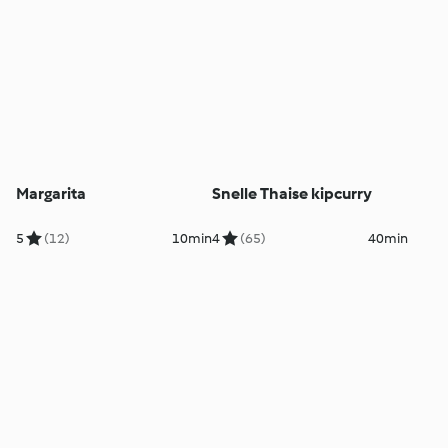
Margarita
Snelle Thaise kipcurry
5
(12)
10min
4
(65)
40min