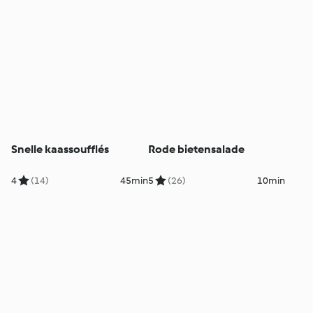
Snelle kaassoufflés
Rode bietensalade
4
(14)
45min
5
(26)
10min