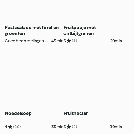
Pastasalade met forel en
Fruitpapje met
groenten
ontbijtgranen
Geen beoordelingen
45min
5
(1)
20min
Noedelsoep
Fruitnectar
4
(10)
35min
5
(2)
10min