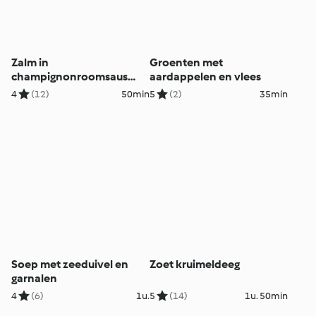
Zalm in
Groenten met
champignonroomsaus
aardappelen en vlees
met aardappelen
4
(12)
50min
5
(2)
35min
Soep met zeeduivel en
Zoet kruimeldeeg
garnalen
4
(6)
1u.
5
(14)
1u. 50min