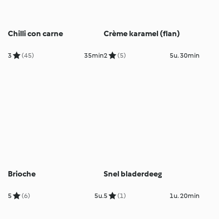
Chilli con carne
Crème karamel (flan)
3
(45)
35min
2
(5)
5u. 30min
Brioche
Snel bladerdeeg
5
(6)
5u.
5
(1)
1u. 20min