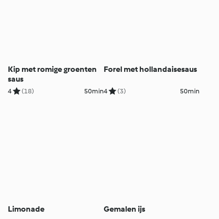
Kip met romige groenten
Forel met hollandaisesaus
saus
4
(18)
50min
4
(3)
50min
Limonade
Gemalen ijs