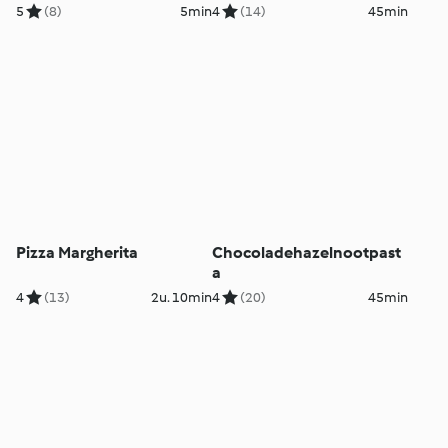
5
(8)
5min
4
(14)
45min
Pizza Margherita
Chocoladehazelnootpast
a
4
(13)
2u. 10min
4
(20)
45min