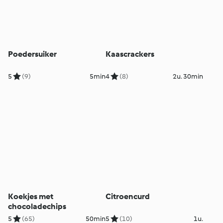
Poedersuiker
Kaascrackers
5
(9)
5min
4
(8)
2u. 30min
Koekjes met
Citroencurd
chocoladechips
5
(65)
50min
5
(10)
1u.