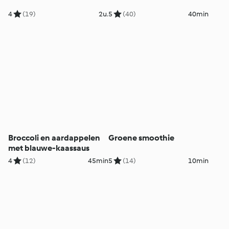
4
(19)
2u.
5
(40)
40min
Broccoli en aardappelen
Groene smoothie
met blauwe-kaassaus
4
(12)
45min
5
(14)
10min