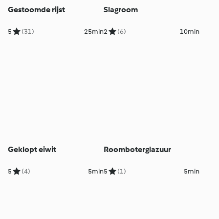
Gestoomde rijst
Slagroom
5
(31)
25min
2
(6)
10min
Geklopt eiwit
Roomboterglazuur
5
(4)
5min
5
(1)
5min