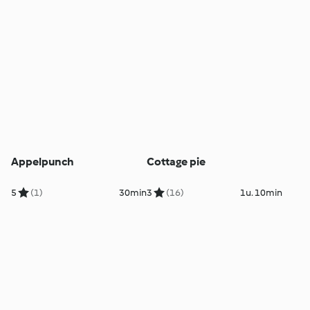
Appelpunch
Cottage pie
5
(1)
30min
3
(16)
1u. 10min