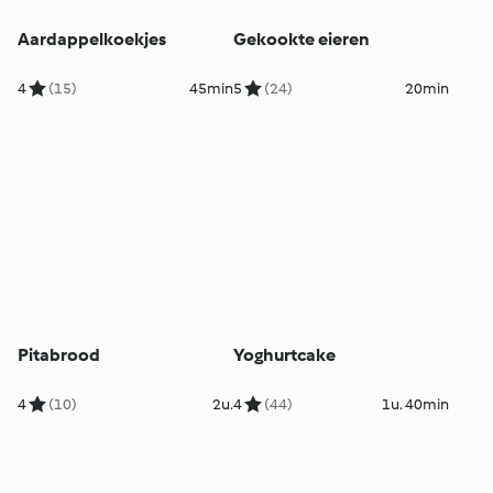
Aardappelkoekjes
Gekookte eieren
4
(15)
45min
5
(24)
20min
Pitabrood
Yoghurtcake
4
(10)
2u.
4
(44)
1u. 40min