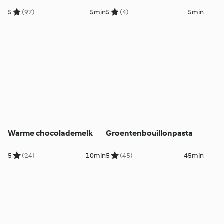
5
(97)
5min
5
(4)
5min
Warme chocolademelk
Groentenbouillonpasta
5
(24)
10min
5
(45)
45min