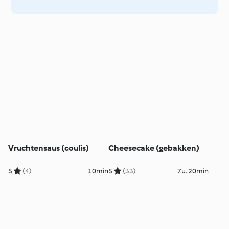
Vruchtensaus (coulis)
Cheesecake (gebakken)
5
(4)
10min
5
(33)
7u. 20min