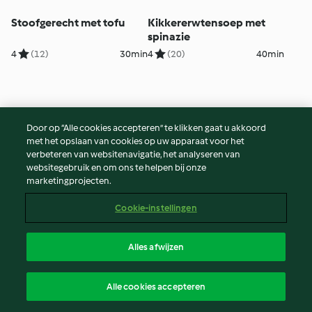
Stoofgerecht met tofu
Kikkererwtensoep met
spinazie
4
(12)
30min
4
(20)
40min
Door op “Alle cookies accepteren” te klikken gaat u akkoord
met het opslaan van cookies op uw apparaat voor het
verbeteren van websitenavigatie, het analyseren van
websitegebruik en om ons te helpen bij onze
marketingprojecten.
Cookie-instellingen
Pizzadeeg
Hollandaisesaus
Alles afwijzen
5
(63)
1u.
4
(23)
15min
Alle cookies accepteren