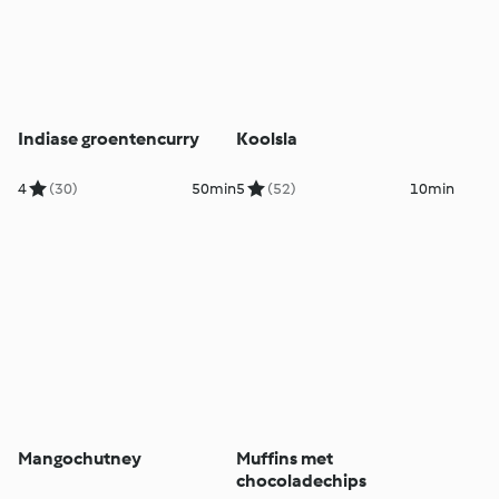
Indiase groentencurry
Koolsla
4
(30)
50min
5
(52)
10min
Mangochutney
Muffins met
chocoladechips