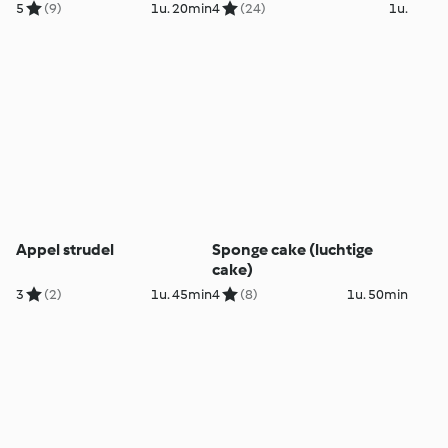
5
(9)
1u. 20min
4
(24)
1u.
Appel strudel
Sponge cake (luchtige
cake)
3
(2)
1u. 45min
4
(8)
1u. 50min