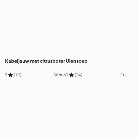
Kabeljauw met citrusboter
Uiensoep
3
(17)
50min
3
(34)
1u.