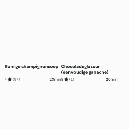
Romige champignonsoep
Chocoladeglazuur
(eenvoudige ganache)
4
(87)
20min
5
(1)
20min