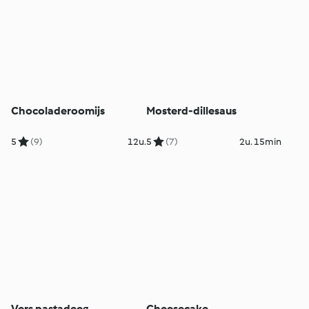
Chocoladeroomijs
Mosterd-dillesaus
5
(9)
12u.
5
(7)
2u. 15min
Vers pastadeeg
Cheesecake