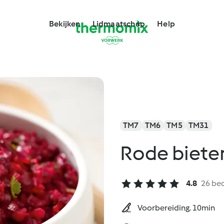
Bekijken
Lidmaatschap
Help
TM7
TM6
TM5
TM31
Rode biete
4.8
26 be
Voorbereiding. 10min