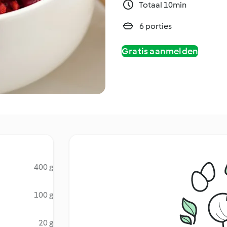
Totaal 10min
6 porties
Gratis aanmelden
400 g
100 g
20 g