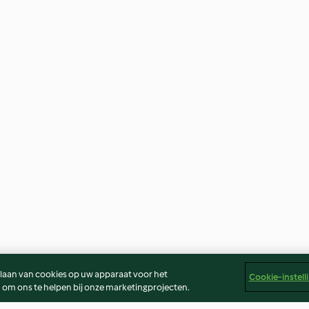
slaan van cookies op uw apparaat voor het
Cookie-instell
 om ons te helpen bij onze marketingprojecten.