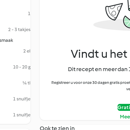
1
2 - 3 takjes
r smaak
Vindt u het 
2 el
10 - 20 g
Dit recept en meer dan 
¼ tl
Registreer u voor onze 30 dagen gratis pr
ve
1 snuifje
Grat
1 snuifje
Mee
Ook te zien in