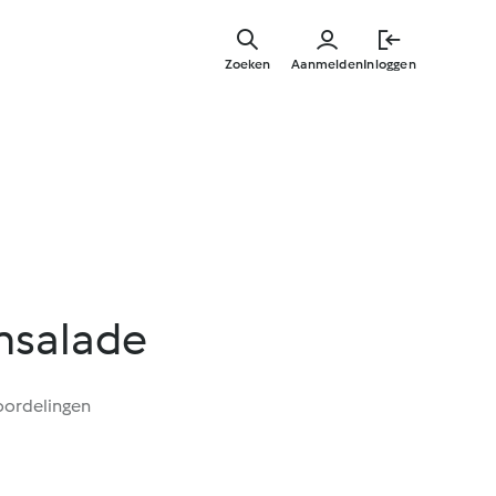
Overslaa
naar
Zoeken
Aanmelden
Inloggen
hoofdinh
nsalade
oordelingen