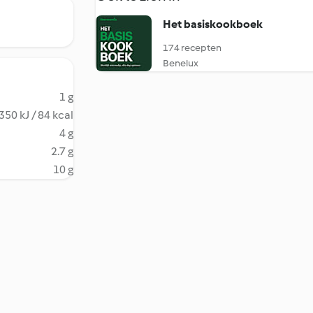
Het basiskookboek
174 recepten
Benelux
1 g
350 kJ / 84 kcal
4 g
2.7 g
10 g