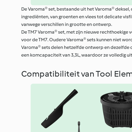
De Varoma® set, bestaande uit het Varoma® deksel, d
ingrediënten, van groenten en vlees tot delicate vis
vanwege verschillen in grootte en ontwerp.
De TM7 Varoma® set, met zijn nieuwe rechthoekige vo
voor de TM7. Oudere Varoma® sets kunnen niet wor
Varoma® sets delen hetzelfde ontwerp en dezelfde ca
een komcapaciteit van 3,3L, waardoor ze volledig uit
Compatibiliteit van Tool El