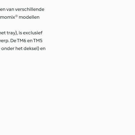
men van verschillende
Thermomix® modellen
 tray), is exclusief
werp. De TM6 en TM5
 onder het deksel) en