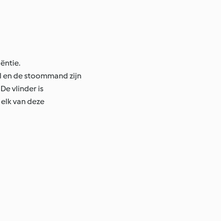
ëntie.
el en de stoommand zijn
e vlinder is
 elk van deze