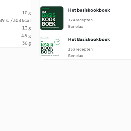
Het basiskookboek
10 g
89 kJ / 308 kcal
174 recepten
Benelux
13 g
4.9 g
Het Basiskookboek
36 g
133 recepten
Benelux