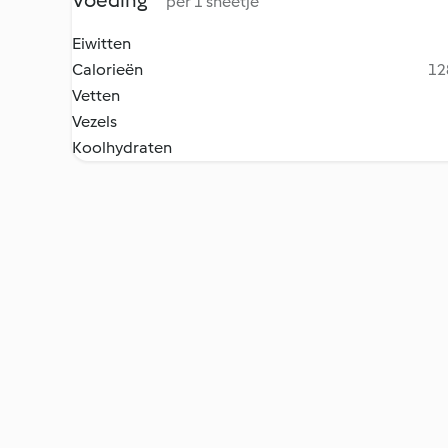
Voeding
per 1 sneetje
Eiwitten
Calorieën
12
Vetten
Vezels
Koolhydraten