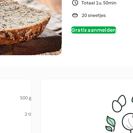
Totaal 1u. 50min
20 sneetjes
Gratis aanmelden
500 g
2 tl