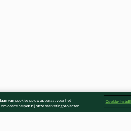
slaan van cookies op uw apparaat voor het
Cookie-instell
 om ons te helpen bij onze marketingprojecten.