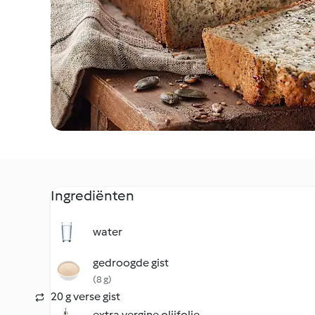
Ingrediënten
water
gedroogde gist
(8 g)
20 g verse gist
extra vergine olijfolie