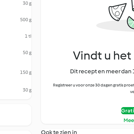
30 g
500 g
1 tl
Vindt u het 
50 g
Dit recept en meer dan 
150 g
Registreer u voor onze 30 dagen gratis pr
30 g
ve
Grat
Mee
Ook te zien in