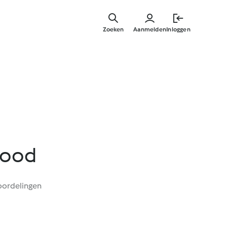
Overslaa
naar
Zoeken
Aanmelden
Inloggen
hoofdinh
rood
oordelingen