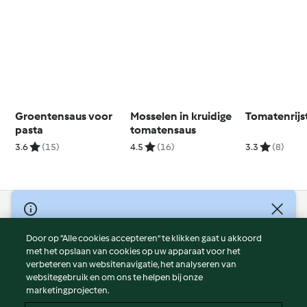
Groentensaus voor
Mosselen in kruidige
Tomatenrijs
pasta
tomatensaus
3.6
(15)
4.5
(16)
3.3
(8)
© Copyright 2026
Door op “Alle cookies accepteren” te klikken gaat u akkoord
Gebruiksvoorwaarden
met het opslaan van cookies op uw apparaat voor het
Privacybeleid
verbeteren van websitenavigatie, het analyseren van
Disclaimer
websitegebruik en om ons te helpen bij onze
marketingprojecten.
Colofon