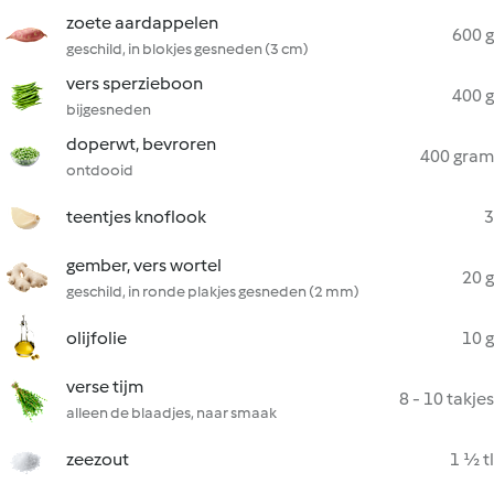
zoete aardappelen
600 g
geschild, in blokjes gesneden (3 cm)
vers sperzieboon
400 g
bijgesneden
doperwt, bevroren
400 gram
ontdooid
teentjes knoflook
3
gember, vers wortel
20 g
geschild, in ronde plakjes gesneden (2 mm)
olijfolie
10 g
verse tijm
8 - 10 takjes
alleen de blaadjes, naar smaak
zeezout
1 ½ tl