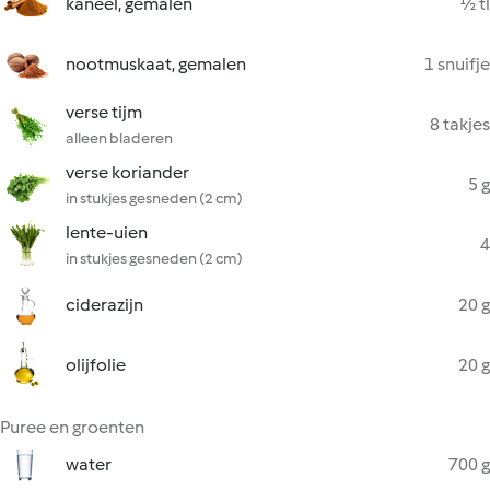
kaneel, gemalen
½ tl
nootmuskaat, gemalen
1 snuifje
verse tijm
8 takjes
alleen bladeren
verse koriander
5 g
in stukjes gesneden (2 cm)
lente-uien
4
in stukjes gesneden (2 cm)
ciderazijn
20 g
olijfolie
20 g
Puree en groenten
water
700 g