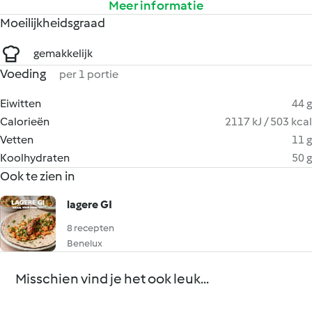
Meer informatie
Moeilijkheidsgraad
gemakkelijk
Voeding
per 1 portie
Eiwitten
44 g
Calorieën
2117 kJ / 503 kcal
Vetten
11 g
Koolhydraten
50 g
Ook te zien in
lagere GI
8 recepten
Benelux
Misschien vind je het ook leuk...