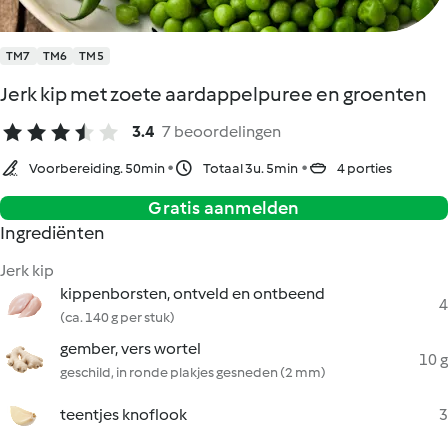
TM7
TM6
TM5
Jerk kip met zoete aardappelpuree en groenten
3.4
7 beoordelingen
Voorbereiding. 50min
Totaal 3u. 5min
4 porties
Gratis aanmelden
Ingrediënten
Jerk kip
kippenborsten, ontveld en ontbeend
4
(ca. 140 g per stuk)
gember, vers wortel
10 g
geschild, in ronde plakjes gesneden (2 mm)
teentjes knoflook
3