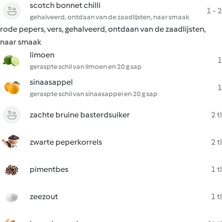
scotch bonnet chilli
1 - 2
gehalveerd, ontdaan van de zaadlijsten, naar smaak
rode pepers, vers, gehalveerd, ontdaan van de zaadlijsten,
naar smaak
limoen
1
geraspte schil van limoen en 20 g sap
sinaasappel
1
geraspte schil van sinaasappel en 20 g sap
zachte bruine basterdsuiker
2 tl
zwarte peperkorrels
2 tl
pimentbes
1 tl
zeezout
1 tl