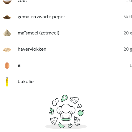
zout
1 tl
gemalen zwarte peper
¼ tl
maïsmeel (zetmeel)
20 g
havervlokken
20 g
ei
1
bakolie