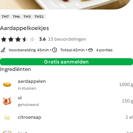
TM7
TM6
TM5
TM31
Aardappelkoekjes
3.6
15 beoordelingen
Voorbereiding. 45min
Totaal 45min
4 porties
Gratis aanmelden
Ingrediënten
aardappelen
1000 g
in stukken
ui
150 g
gehalveerd
citroensap
1 el