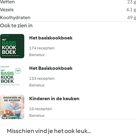
Vetten
23 g
Vezels
4.1 g
Koolhydraten
49 g
Ook te zien in
Het basiskookboek
174 recepten
Benelux
Het Basiskookboek
133 recepten
Benelux
Kinderen in de keuken
10 recepten
Benelux
Misschien vind je het ook leuk...