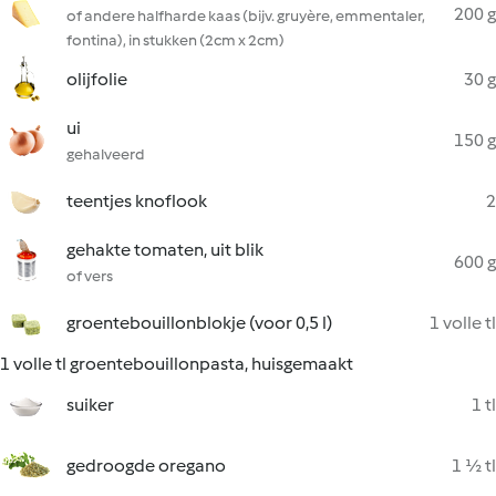
200 g
of andere halfharde kaas (bijv. gruyère, emmentaler,
fontina), in stukken (2cm x 2cm)
olijfolie
30 g
ui
150 g
gehalveerd
teentjes knoflook
2
gehakte tomaten, uit blik
600 g
of vers
groentebouillonblokje (voor 0,5 l)
1 volle tl
1 volle tl groentebouillonpasta, huisgemaakt
suiker
1 tl
gedroogde oregano
1 ½ tl