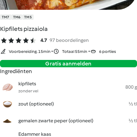
TM7
TM6
TM5
Kipfilets pizzaiola
4.7
97 beoordelingen
Voorbereiding. 15min
Totaal 55min
6 porties
Gratis aanmelden
Ingrediënten
kipfilets
800 g
zonder vel
zout (optioneel)
½ tl
gemalen zwarte peper (optioneel)
½ tl
Edammer kaas