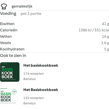
gemakkelijk
Voeding
per 1 portie
Eiwitten
41 g
Calorieën
1386 kJ / 331 kcal
Vetten
16 g
Vezels
1.6 g
Koolhydraten
5 g
Ook te zien in
Het basiskookboek
174 recepten
Benelux
Het Basiskookboek
133 recepten
Benelux