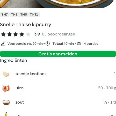
TM7
TM6
TM5
TM31
Snelle Thaise kipcurry
3.9
65 beoordelingen
Voorbereiding. 20min
Totaal 40min
4 porties
Gratis aanmelden
Ingrediënten
teentje knoflook
1
uien
50 - 100 g
zout
½ - 1 tl