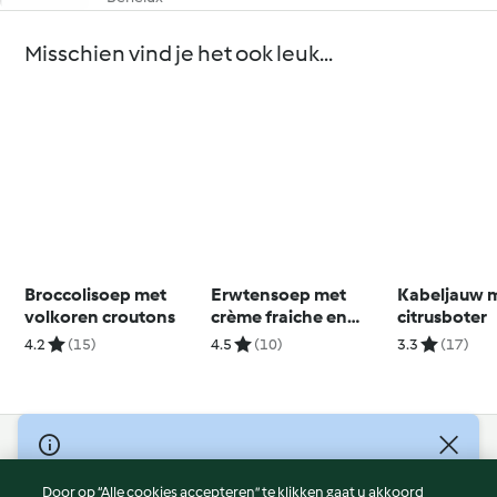
Misschien vind je het ook leuk...
Broccolisoep met
Erwtensoep met
Kabeljauw 
volkoren croutons
crème fraiche en
citrusboter
knapperige ham
4.2
(15)
4.5
(10)
3.3
(17)
© Copyright 2026
Door op “Alle cookies accepteren” te klikken gaat u akkoord