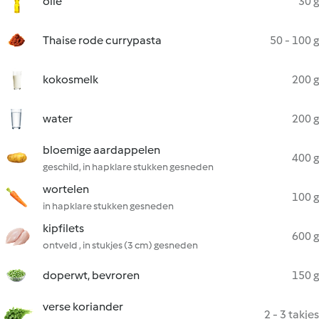
olie
30 g
Thaise rode currypasta
50 - 100 g
kokosmelk
200 g
water
200 g
bloemige aardappelen
400 g
geschild, in hapklare stukken gesneden
wortelen
100 g
in hapklare stukken gesneden
kipfilets
600 g
ontveld , in stukjes (3 cm) gesneden
doperwt, bevroren
150 g
verse koriander
2 - 3 takjes