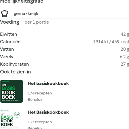
Moeilijkheidsgraad
gemakkelijk
Voeding
per 1 portie
Eiwitten
42 g
Calorieën
1914 kJ / 459 kcal
Vetten
20 g
Vezels
6.2 g
Koolhydraten
27 g
Ook te zien in
Het basiskookboek
174 recepten
Benelux
Het Basiskookboek
133 recepten
Benelux