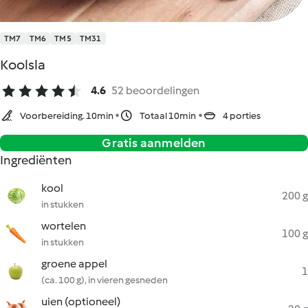
TM7
TM6
TM5
TM31
Koolsla
4.6
52 beoordelingen
Voorbereiding. 10min
Totaal 10min
4 porties
Gratis aanmelden
Ingrediënten
kool
200 g
in stukken
wortelen
100 g
in stukken
groene appel
1
(ca. 100 g), in vieren gesneden
uien (optioneel)