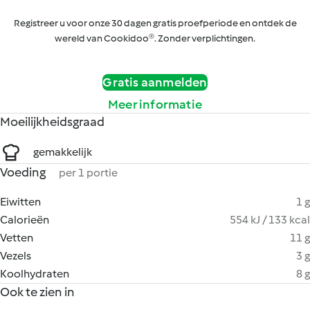
Registreer u voor onze 30 dagen gratis proefperiode en ontdek de
wereld van Cookidoo®. Zonder verplichtingen.
Gratis aanmelden
Meer informatie
Moeilijkheidsgraad
gemakkelijk
Voeding
per 1 portie
Eiwitten
1 g
Calorieën
554 kJ / 133 kcal
Vetten
11 g
Vezels
3 g
Koolhydraten
8 g
Ook te zien in