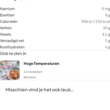
Natrium
9 mg
Eiwitten
4 g
Calorieën
936 kJ / 224 kcal
Vetten
20 g
Vezels
4.1 g
Verzadigd vet
3 g
Koolhydraten
6 g
Ook te zien in
Hoge Temperaturen
13 recepten
Benelux
Misschien vind je het ook leuk...