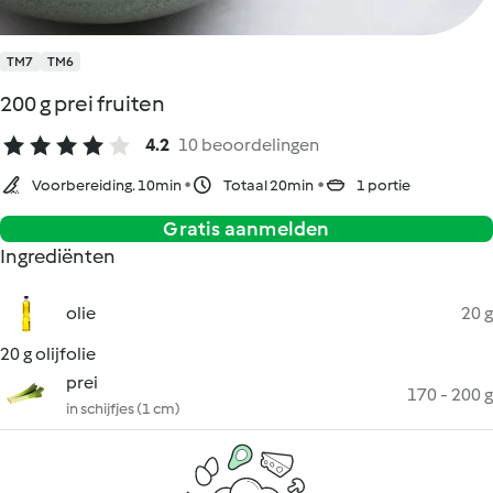
TM7
TM6
200 g prei fruiten
4.2
10 beoordelingen
Voorbereiding. 10min
Totaal 20min
1 portie
Gratis aanmelden
Ingrediënten
olie
20 g
20 g olijfolie
prei
170 - 200 g
in schijfjes (1 cm)