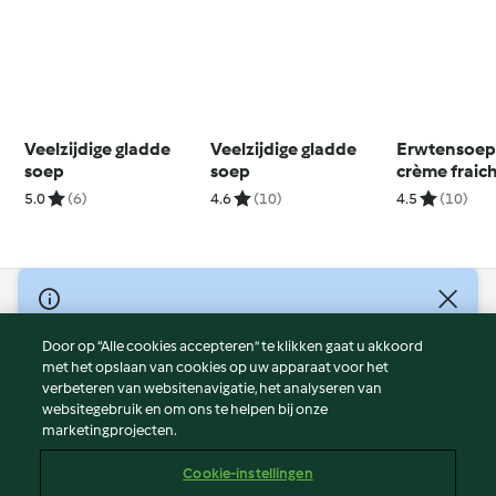
Veelzijdige gladde
Veelzijdige gladde
Erwtensoep
soep
soep
crème fraic
knapperige
5.0
(6)
4.6
(10)
4.5
(10)
© Copyright 2026
Door op “Alle cookies accepteren” te klikken gaat u akkoord
Gebruiksvoorwaarden
met het opslaan van cookies op uw apparaat voor het
Privacybeleid
verbeteren van websitenavigatie, het analyseren van
Disclaimer
websitegebruik en om ons te helpen bij onze
marketingprojecten.
Colofon
Cookies
Cookie-instellingen
Verslag Inhoud