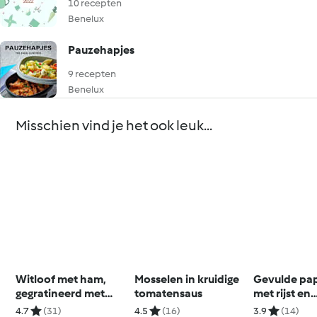
10 recepten
Benelux
Pauzehapjes
9 recepten
Benelux
Misschien vind je het ook leuk...
Witloof met ham,
Mosselen in kruidige
Gevulde pap
gegratineerd met
tomatensaus
met rijst en
comté
tomatensau
4.7
(31)
4.5
(16)
3.9
(14)