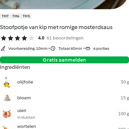
TM7
TM6
TM5
Stoofpotje van kip met romige mosterdsaus
4.0
61 beoordelingen
Voorbereiding. 10min
Totaal 40min
6 porties
Gratis aanmelden
Ingrediënten
olijfolie
30 g
bloem
15 g
uien
100 g
in stukken
wortelen