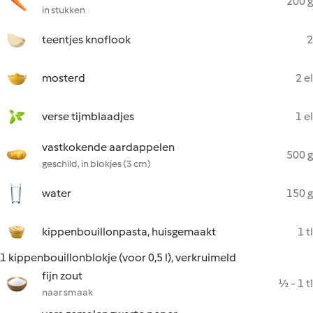
200 g
in stukken
teentjes knoflook
2
mosterd
2 el
verse tijmblaadjes
1 el
vastkokende aardappelen
500 g
geschild, in blokjes (3 cm)
water
150 g
kippenbouillonpasta, huisgemaakt
1 tl
1 kippenbouillonblokje (voor 0,5 l), verkruimeld
fijn zout
½ - 1 tl
naar smaak