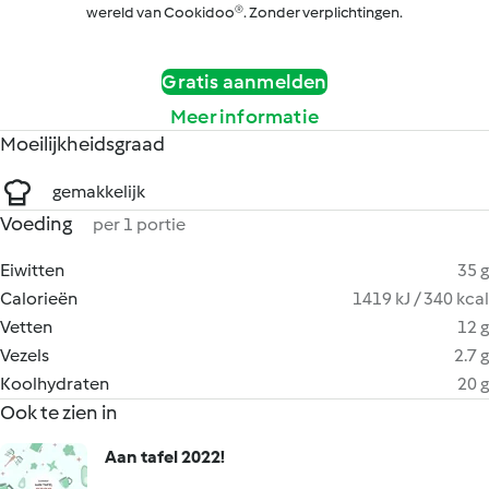
wereld van Cookidoo®. Zonder verplichtingen.
Gratis aanmelden
Meer informatie
Moeilijkheidsgraad
gemakkelijk
Voeding
per 1 portie
Eiwitten
35 g
Calorieën
1419 kJ / 340 kcal
Vetten
12 g
Vezels
2.7 g
Koolhydraten
20 g
Ook te zien in
Aan tafel 2022!