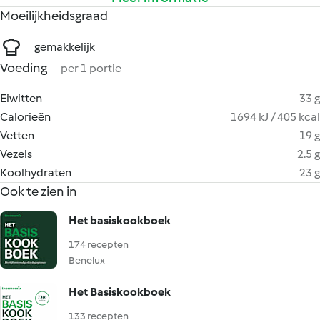
Moeilijkheidsgraad
gemakkelijk
Voeding
per 1 portie
Eiwitten
33 g
Calorieën
1694 kJ / 405 kcal
Vetten
19 g
Vezels
2.5 g
Koolhydraten
23 g
Ook te zien in
Het basiskookboek
174 recepten
Benelux
Het Basiskookboek
133 recepten