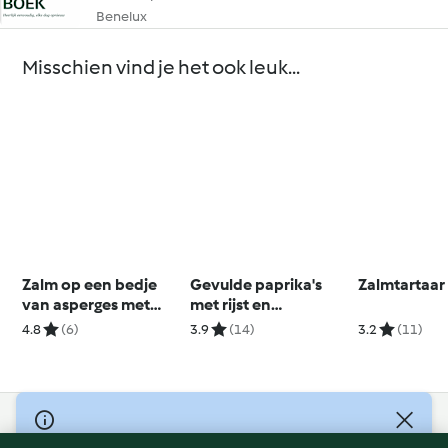
Benelux
Misschien vind je het ook leuk...
Zalm op een bedje
Gevulde paprika's
Zalmtartaar
van asperges met
met rijst en
kruidenvinaigrette
tomatensaus
4.8
(6)
3.9
(14)
3.2
(11)
© Copyright 2026