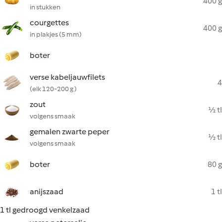
400 g
in stukken
courgettes
400 g
in plakjes (5 mm)
boter
verse kabeljauwfilets
4
(elk 120-200 g )
zout
½ tl
volgens smaak
gemalen zwarte peper
½ tl
volgens smaak
boter
80 g
anijszaad
1 tl
1 tl gedroogd venkelzaad