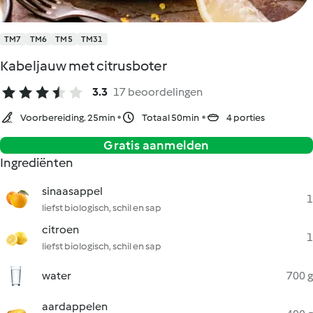
TM7
TM6
TM5
TM31
Kabeljauw met citrusboter
3.3
17 beoordelingen
Voorbereiding. 25min
Totaal 50min
4 porties
Gratis aanmelden
Ingrediënten
sinaasappel
1
liefst biologisch, schil en sap
citroen
1
liefst biologisch, schil en sap
water
700 g
aardappelen