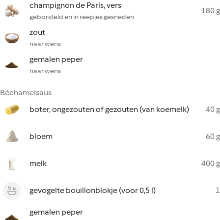
champignon de Paris, vers
180 g
geborsteld en in reepjes gesneden
zout
naar wens
gemalen peper
naar wens
Béchamelsaus
boter, ongezouten of gezouten (van koemelk)
40 g
bloem
60 g
melk
400 g
gevogelte bouillonblokje (voor 0,5 l)
1
gemalen peper