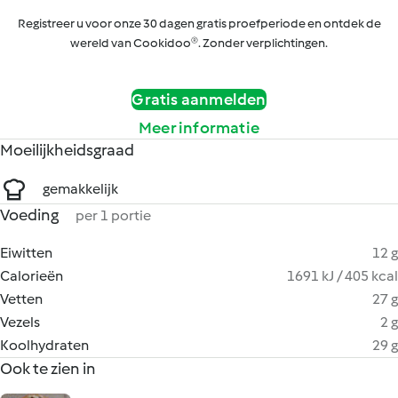
Registreer u voor onze 30 dagen gratis proefperiode en ontdek de
wereld van Cookidoo®. Zonder verplichtingen.
Gratis aanmelden
Meer informatie
Moeilijkheidsgraad
gemakkelijk
Voeding
per 1 portie
Eiwitten
12 g
Calorieën
1691 kJ / 405 kcal
Vetten
27 g
Vezels
2 g
Koolhydraten
29 g
Ook te zien in