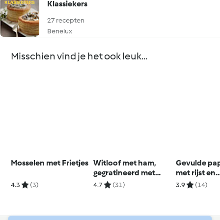
Klassiekers
27 recepten
Benelux
Misschien vind je het ook leuk...
Mosselen met Frietjes
Witloof met ham,
Gevulde pap
gegratineerd met
met rijst en
comté
tomatensau
4.3
(3)
4.7
(31)
3.9
(14)