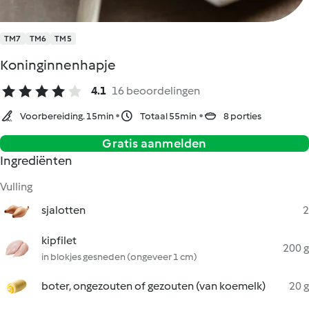
TM7
TM6
TM5
Koninginnenhapje
4.1
16 beoordelingen
Voorbereiding. 15min
Totaal 55min
8 porties
Gratis aanmelden
Ingrediënten
Vulling
sjalotten
2
kipfilet
200 g
in blokjes gesneden (ongeveer 1 cm)
boter, ongezouten of gezouten (van koemelk)
20 g