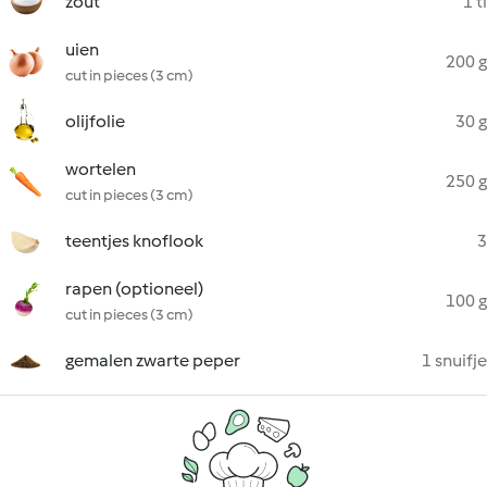
zout
1 tl
uien
200 g
cut in pieces (3 cm)
olijfolie
30 g
wortelen
250 g
cut in pieces (3 cm)
teentjes knoflook
3
rapen (optioneel)
100 g
cut in pieces (3 cm)
gemalen zwarte peper
1 snuifje