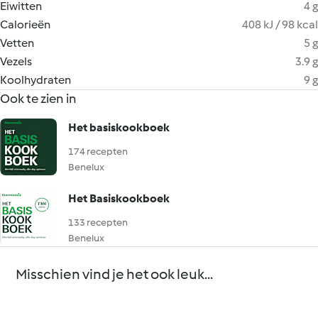
Eiwitten
4 g
Calorieën
408 kJ / 98 kcal
Vetten
5 g
Vezels
3.9 g
Koolhydraten
9 g
Ook te zien in
Het basiskookboek
174 recepten
Benelux
Het Basiskookboek
133 recepten
Benelux
Misschien vind je het ook leuk...