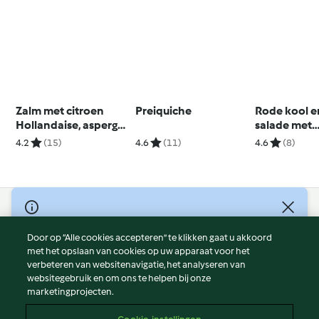
Zalm met citroen
Preiquiche
Rode kool e
Hollandaise, asperges
salade met
en rijst
knapperige 
4.2
(15)
4.6
(11)
4.6
(8)
kruidenpes
© Copyright 2026
Door op “Alle cookies accepteren” te klikken gaat u akkoord
Gebruiksvoorwaarden
met het opslaan van cookies op uw apparaat voor het
Privacybeleid
verbeteren van websitenavigatie, het analyseren van
Disclaimer
websitegebruik en om ons te helpen bij onze
marketingprojecten.
Colofon
Cookies