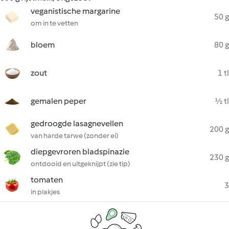
veganistische margarine
50 g
om in te vetten
bloem
80 g
zout
1 tl
gemalen peper
½ tl
gedroogde lasagnevellen
200 g
van harde tarwe (zonder ei)
diepgevroren bladspinazie
230 g
ontdooid en uitgeknijpt (zie tip)
tomaten
3
in plakjes