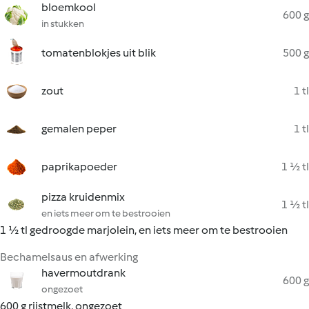
bloemkool
600 g
in stukken
tomatenblokjes uit blik
500 g
zout
1 tl
gemalen peper
1 tl
paprikapoeder
1 ½ tl
pizza kruidenmix
1 ½ tl
en iets meer om te bestrooien
1 ½ tl gedroogde marjolein, en iets meer om te bestrooien
Bechamelsaus en afwerking
havermoutdrank
600 g
ongezoet
600 g rijstmelk, ongezoet