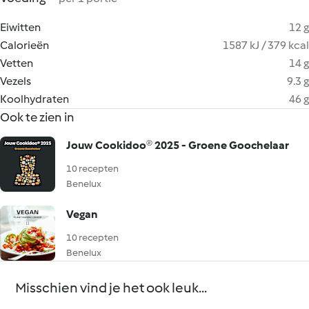
Eiwitten
12 g
Calorieën
1587 kJ / 379 kcal
Vetten
14 g
Vezels
9.3 g
Koolhydraten
46 g
Ook te zien in
Jouw Cookidoo® 2025 - Groene Goochelaar
10 recepten
Benelux
Vegan
10 recepten
Benelux
Misschien vind je het ook leuk...