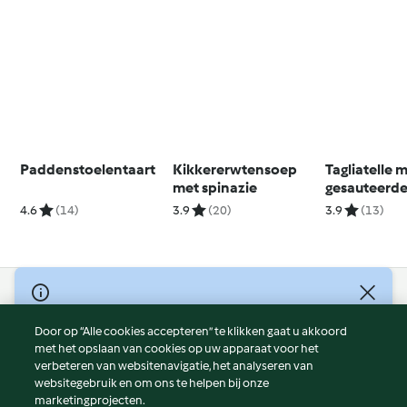
Paddenstoelentaart
Kikkererwtensoep
Tagliatelle 
met spinazie
gesauteerde
paddenstoe
4.6
(14)
3.9
(20)
3.9
(13)
© Copyright 2026
Door op “Alle cookies accepteren” te klikken gaat u akkoord
Gebruiksvoorwaarden
met het opslaan van cookies op uw apparaat voor het
Privacybeleid
verbeteren van websitenavigatie, het analyseren van
Disclaimer
websitegebruik en om ons te helpen bij onze
marketingprojecten.
Colofon