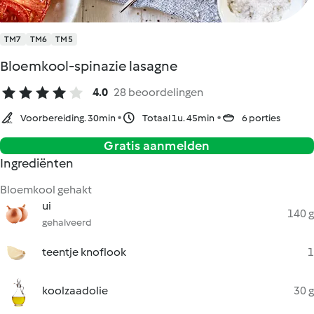
TM7
TM6
TM5
Bloemkool-spinazie lasagne
4.0
28 beoordelingen
Voorbereiding. 30min
Totaal 1u. 45min
6 porties
Gratis aanmelden
Ingrediënten
Bloemkool gehakt
ui
140 g
gehalveerd
teentje knoflook
1
koolzaadolie
30 g