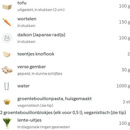
tofu
100 g
uitgelekt, in stukken (2 cm)
wortelen
150 g
in stukken
daikon (Japanse radijs)
100 g
in stukken
teentjes knoflook
2
verse gember
30 g
gepeld, in dunne schijfjes
water
1000 g
groentebouillonpasta, huisgemaakt
2 el
veganistisch (zie tip)
2 groentebouillonblokjes (elk voor 0,5 l), veganistisch (zie tip)
lente-uitjes
100 g
in diagonale ringen gesneden