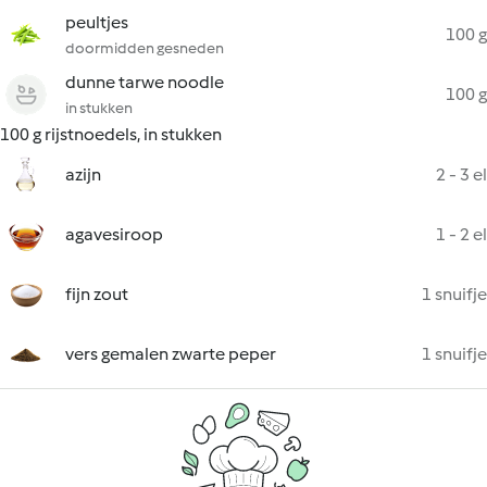
peultjes
100 g
doormidden gesneden
dunne tarwe noodle
100 g
in stukken
100 g rijstnoedels, in stukken
azijn
2 - 3 el
agavesiroop
1 - 2 el
fijn zout
1 snuifje
vers gemalen zwarte peper
1 snuifje