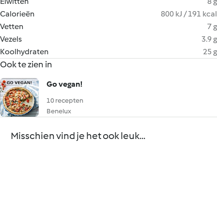
Eiwitten
8 g
Calorieën
800 kJ / 191 kcal
Vetten
7 g
Vezels
3.9 g
Koolhydraten
25 g
Ook te zien in
Go vegan!
10 recepten
Benelux
Misschien vind je het ook leuk...