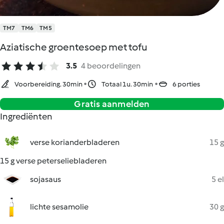
TM7
TM6
TM5
Aziatische groentesoep met tofu
3.5
4 beoordelingen
Voorbereiding. 30min
Totaal 1u. 30min
6 porties
Gratis aanmelden
Ingrediënten
verse korianderbladeren
15 g
15 g verse peterseliebladeren
sojasaus
5 el
lichte sesamolie
30 g