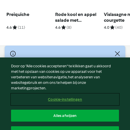
Preiquiche
Rode kool en appel
Vislasagne 
salade met
courgette
knapperige feta en
4.6
(11)
4.6
(8)
4.0
(40)
kruidenpesto
© Copyright 2026
Door op “Alle cookies accepteren” te klikken gaat u akkoord
Gebruiksvoorwaarden
met het opslaan van cookies op uw apparaat voor het
Privacybeleid
verbeteren van websitenavigatie, het analyseren van
Disclaimer
websitegebruik en om ons te helpen bij onze
marketingprojecten.
Colofon
Cookies
Cookie-instellingen
Verslag Inhoud
Opzegging van contract
Alles afwijzen
Toegankelijkheidsverklaring