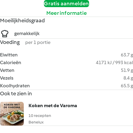
Gratis aanmelden
Meer informatie
Moeilijkheidsgraad
gemakkelijk
Voeding
per 1 portie
Eiwitten
63.7 g
Calorieën
4171 kJ / 993 kcal
Vetten
51.9 g
Vezels
8.4 g
Koolhydraten
65.5 g
Ook te zien in
Koken met de Varoma
10 recepten
Benelux