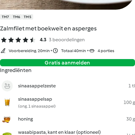
TM7
TM6
TM5
Zalmfilet met boekweit en asperges
4.3
3 beoordelingen
Voorbereiding. 20min
Totaal 40min
4 porties
Gratis aanmelden
Ingrediënten
sinaasappelzeste
1 tl
sinaasappelsap
100 g
(ong. 1 sinaasappel)
honing
30 g
wasabipasta, kant en klaar (optioneel)