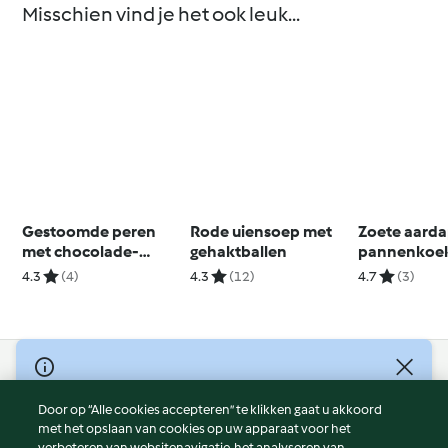
Misschien vind je het ook leuk...
Gestoomde peren
Rode uiensoep met
Zoete aarda
met chocolade-
gehaktballen
pannenkoek
kardemomsaus
rabarber-an
4.3
(4)
4.3
(12)
4.7
(3)
compote
© Copyright 2026
Door op “Alle cookies accepteren” te klikken gaat u akkoord
Gebruiksvoorwaarden
met het opslaan van cookies op uw apparaat voor het
Privacybeleid
verbeteren van websitenavigatie, het analyseren van