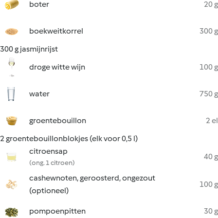
boter
20 g
boekweitkorrel
300 g
300 g jasmijnrijst
droge witte wijn
100 g
water
750 g
groentebouillon
2 el
2 groentebouillonblokjes (elk voor 0,5 l)
citroensap
40 g
(ong. 1 citroen)
cashewnoten, geroosterd, ongezout
100 g
(optioneel)
pompoenpitten
30 g