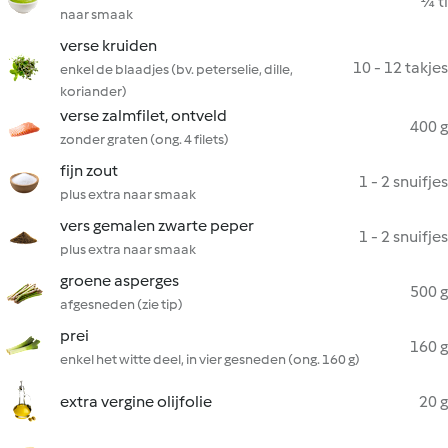
¼ tl
naar smaak
verse kruiden
10 - 12 takjes
enkel de blaadjes (bv. peterselie, dille,
koriander)
verse zalmfilet, ontveld
400 g
zonder graten (ong. 4 filets)
fijn zout
1 - 2 snuifjes
plus extra naar smaak
vers gemalen zwarte peper
1 - 2 snuifjes
plus extra naar smaak
groene asperges
500 g
afgesneden (zie tip)
prei
160 g
enkel het witte deel, in vier gesneden (ong. 160 g)
extra vergine olijfolie
20 g