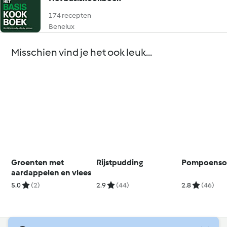
174 recepten
Benelux
Misschien vind je het ook leuk...
Groenten met
Rijstpudding
Pompoenso
aardappelen en vlees
5.0
(2)
2.9
(44)
2.8
(46)