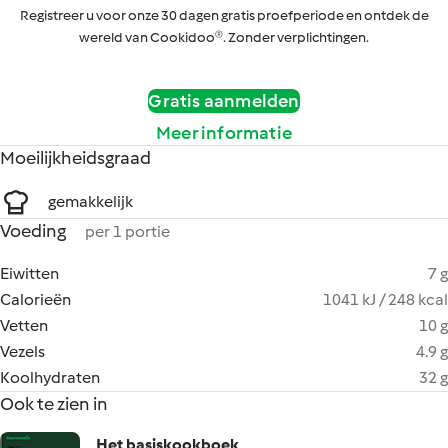
Registreer u voor onze 30 dagen gratis proefperiode en ontdek de
wereld van Cookidoo®. Zonder verplichtingen.
Gratis aanmelden
Meer informatie
Moeilijkheidsgraad
gemakkelijk
Voeding
per 1 portie
Eiwitten
7 g
Calorieën
1041 kJ / 248 kcal
Vetten
10 g
Vezels
4.9 g
Koolhydraten
32 g
Ook te zien in
Het basiskookboek