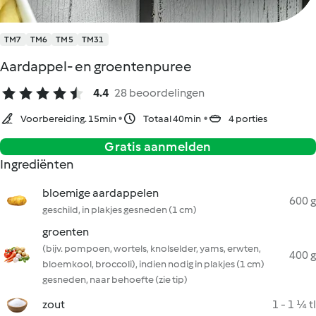
TM7
TM6
TM5
TM31
Aardappel- en groentenpuree
4.4
28 beoordelingen
Voorbereiding. 15min
Totaal 40min
4 porties
Gratis aanmelden
Ingrediënten
bloemige aardappelen
600 g
geschild, in plakjes gesneden (1 cm)
groenten
(bijv. pompoen, wortels, knolselder, yams, erwten,
400 g
bloemkool, broccoli), indien nodig in plakjes (1 cm)
gesneden, naar behoefte (zie tip)
zout
1 - 1 ¼ tl