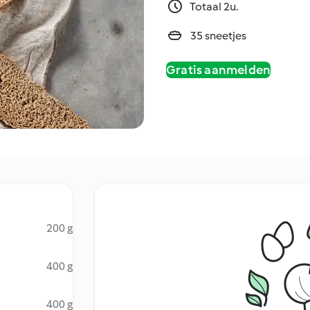
Totaal 2u.
35 sneetjes
Gratis aanmelden
200 g
400 g
400 g