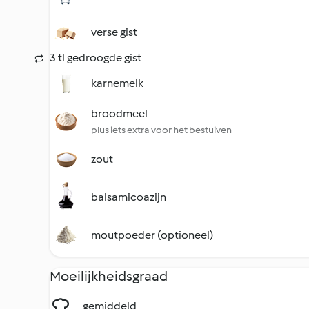
verse gist
3 tl gedroogde gist
karnemelk
broodmeel
plus iets extra voor het bestuiven
zout
balsamicoazijn
moutpoeder (optioneel)
Moeilijkheidsgraad
gemiddeld