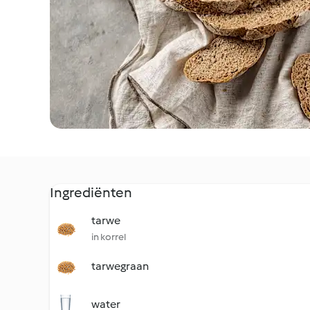
Ingrediënten
tarwe
in korrel
tarwegraan
water