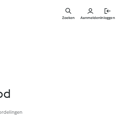
Overslaa
naar
Zoeken
Aanmelden
Inloggen
hoofdinh
od
ordelingen