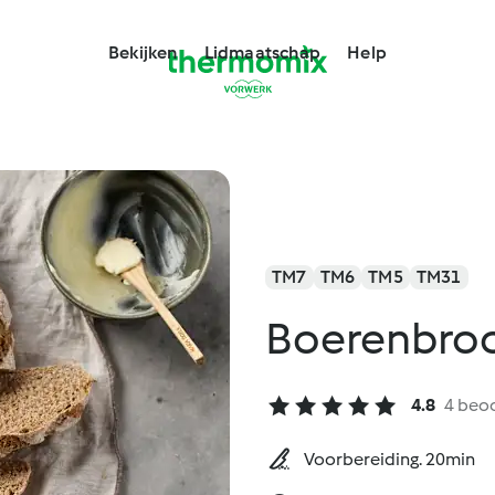
Bekijken
Lidmaatschap
Help
TM7
TM6
TM5
TM31
Boerenbro
4.8
4 beo
Voorbereiding. 20min