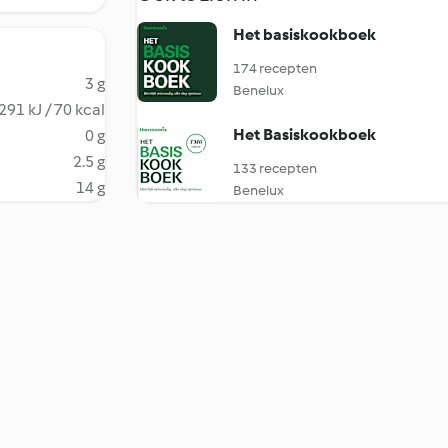
Het basiskookboek
174 recepten
3 g
Benelux
291 kJ / 70 kcal
Het Basiskookboek
0 g
2.5 g
133 recepten
14 g
Benelux