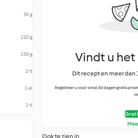
30 g
120 g
Vindt u het 
150 g
2 tl
Dit recept en meer dan 
1 el
Registreer u voor onze 30 dagen gratis pr
ve
1 tl
Grat
Mee
Ook te zien in