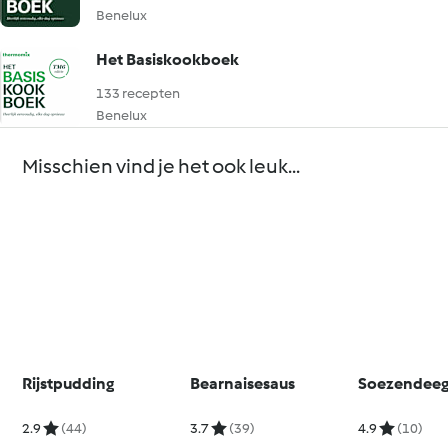
Benelux
Het Basiskookboek
133 recepten
Benelux
Misschien vind je het ook leuk...
Rijstpudding
Bearnaisesaus
Soezendee
2.9
(44)
3.7
(39)
4.9
(10)