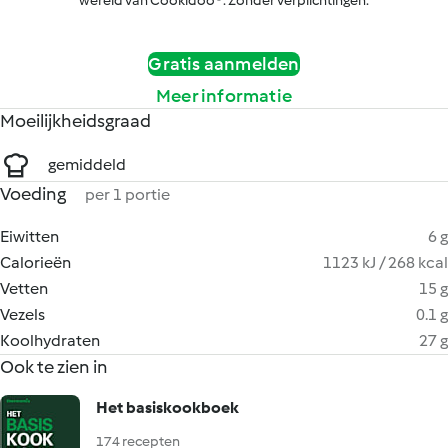
wereld van Cookidoo®. Zonder verplichtingen.
Gratis aanmelden
Meer informatie
Moeilijkheidsgraad
gemiddeld
Voeding
per 1 portie
Eiwitten
6 g
Calorieën
1123 kJ / 268 kcal
Vetten
15 g
Vezels
0.1 g
Koolhydraten
27 g
Ook te zien in
Het basiskookboek
174 recepten