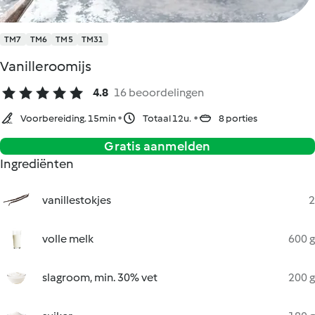
TM7
TM6
TM5
TM31
Vanilleroomijs
4.8
16 beoordelingen
Voorbereiding. 15min
Totaal 12u.
8 porties
Gratis aanmelden
Ingrediënten
vanillestokjes
2
volle melk
600 g
slagroom, min. 30% vet
200 g