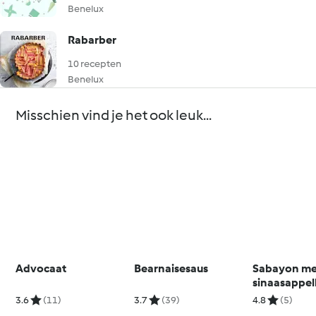
Benelux
Rabarber
10 recepten
Benelux
Misschien vind je het ook leuk...
Advocaat
Bearnaisesaus
Sabayon me
sinaasappel
3.6
(11)
3.7
(39)
4.8
(5)