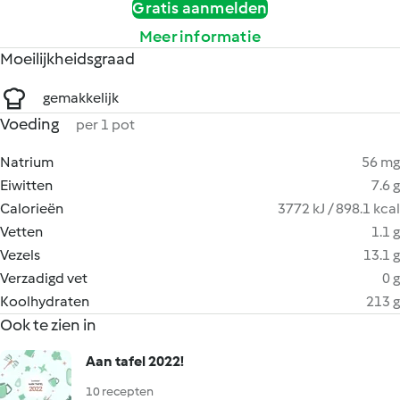
Gratis aanmelden
Meer informatie
Moeilijkheidsgraad
gemakkelijk
Voeding
per 1 pot
Natrium
56 mg
Eiwitten
7.6 g
Calorieën
3772 kJ / 898.1 kcal
Vetten
1.1 g
Vezels
13.1 g
Verzadigd vet
0 g
Koolhydraten
213 g
Ook te zien in
Aan tafel 2022!
10 recepten