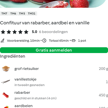
TM7
TM6
TM5
TM31
Confituur van rabarber, aardbei en vanille
5.0
6 beoordelingen
Voorbereiding. 10min
Totaal 45min
1 pot
Gratis aanmelden
Ingrediënten
grof rietsuiker
200 g
vanillestokje
1
in tweeën gesneden
rabarber
450 g
geschild en in stukken (4 cm)
aardbeien