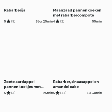
Rabarberijs
Maanzaad pannenkoeken
met rabarbercompote
5
(5)
36u. 25min
4
(2)
55min
Zoete aardappel
Rabarber, sinaasappel en
pannenkoekjes met
amandel cake
rabarber-anijs compote
5
(3)
25min
5
(11)
1u. 30min