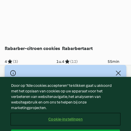
Rabarber-citroen cookies
Rabarbertaart
4
(3)
1u.
4
(12)
55min
© Copyright 2026
Door op “Alle cookies accepteren” te klikken gaat u akkoord
Gebruiksvoorwaarden
met het opslaan van cookies op uw apparaat voor het
Privacybeleid
verbeteren van websitenavigatie, het analyseren van
Disclaimer
websitegebruik en om ons te helpen bij onze
marketingprojecten.
Colofon
Cookies
Cookie-instellingen
Verslag Inhoud