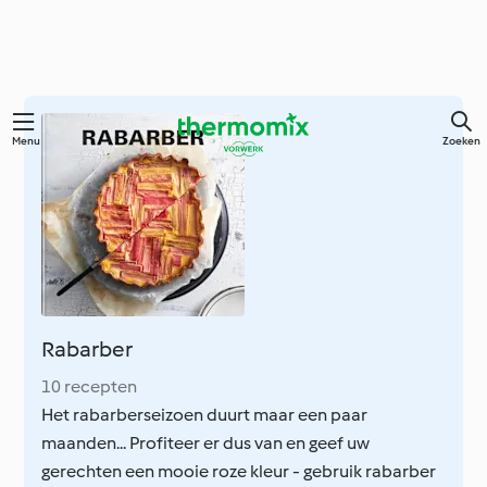
Overslaan
Menu
Zoeken
naar
hoofdinhoud
Rabarber
10 recepten
Het rabarberseizoen duurt maar een paar
maanden... Profiteer er dus van en geef uw
gerechten een mooie roze kleur - gebruik rabarber