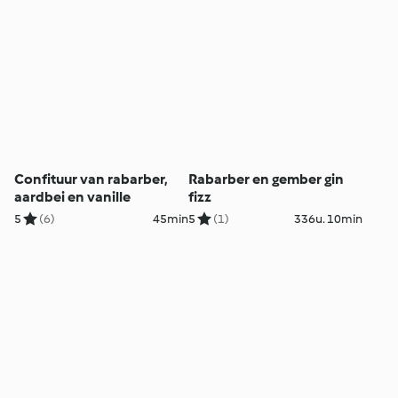
Confituur van rabarber,
Rabarber en gember gin
aardbei en vanille
fizz
5
(6)
45min
5
(1)
336u. 10min