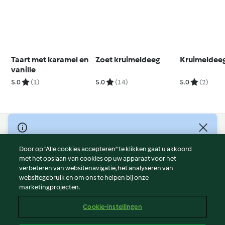
Taart met karamel en
Zoet kruimeldeeg
Kruimeldee
vanille
5.0
(1)
5.0
(14)
5.0
(2)
© Copyright 2026
Door op “Alle cookies accepteren” te klikken gaat u akkoord
Gebruiksvoorwaarden
met het opslaan van cookies op uw apparaat voor het
Privacybeleid
verbeteren van websitenavigatie, het analyseren van
Disclaimer
websitegebruik en om ons te helpen bij onze
marketingprojecten.
Colofon
Cookies
Cookie-instellingen
Verslag Inhoud