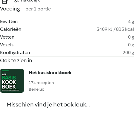
Voeding
per 1 portie
Eiwitten
4 g
Calorieën
3409 kJ / 815 kcal
Vetten
0 g
Vezels
0 g
Koolhydraten
200 g
Ook te zien in
Het basiskookboek
174 recepten
Benelux
Misschien vind je het ook leuk...