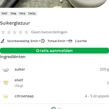
TM7
TM6
TM5
TM31
Suikerglazuur
Geen beoordelingen
Voorbereiding. 5min
Totaal 5min
1 portie
Gratis aanmelden
Ingrediënten
suiker
200 g
eiwit
1
(35 g)
citroensap
4 - 5 druppels