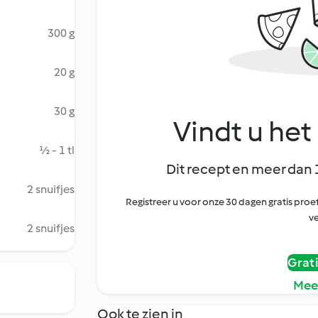
300 g
20 g
30 g
Vindt u het 
½ - 1 tl
Dit recept en meer dan 
2 snuifjes
Registreer u voor onze 30 dagen gratis pr
ve
2 snuifjes
Grat
Mee
Ook te zien in