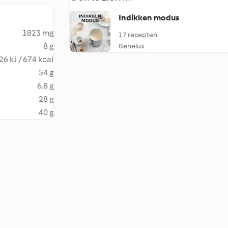
Indikken modus
1823 mg
17 recepten
8 g
Benelux
26 kJ / 674 kcal
54 g
6.8 g
28 g
40 g