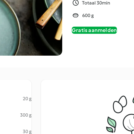
Totaal 30min
600 g
Gratis aanmelden
20 g
300 g
30 g