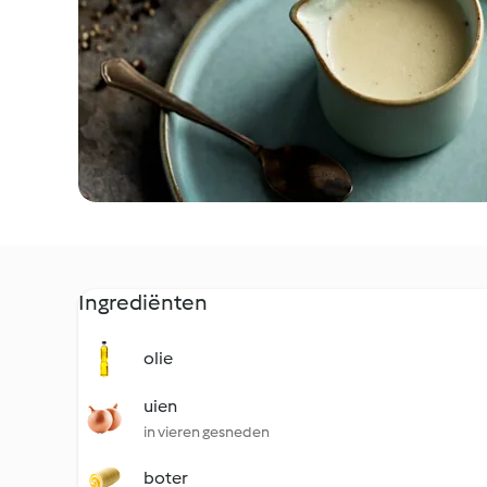
Ingrediënten
olie
uien
in vieren gesneden
boter