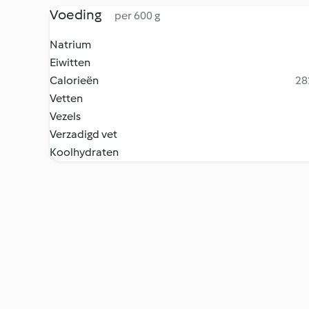
Voeding
per 600 g
Natrium
Eiwitten
Calorieën
28
Vetten
Vezels
Verzadigd vet
Koolhydraten