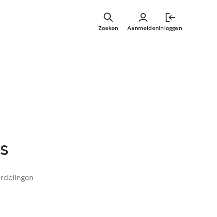
Overslaa
naar
Zoeken
Aanmelden
Inloggen
hoofdinh
s
rdelingen