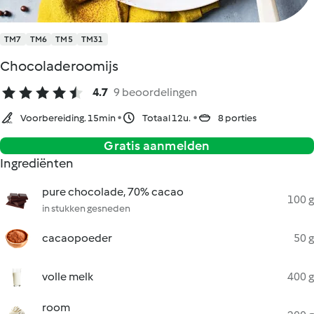
TM7
TM6
TM5
TM31
Chocoladeroomijs
4.7
9 beoordelingen
Voorbereiding. 15min
Totaal 12u.
8 porties
Gratis aanmelden
Ingrediënten
pure chocolade, 70% cacao
100 g
in stukken gesneden
cacaopoeder
50 g
volle melk
400 g
room