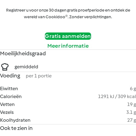
Registreer u voor onze 30 dagen gratis proefperiode en ontdek de
wereld van Cookidoo®. Zonder verplichtingen.
Gratis aanmelden
Meer informatie
Moeilijkheidsgraad
gemiddeld
Voeding
per 1 portie
Eiwitten
6 g
Calorieën
1291 kJ / 309 kcal
Vetten
19 g
Vezels
3.1 g
Koolhydraten
27 g
Ook te zien in