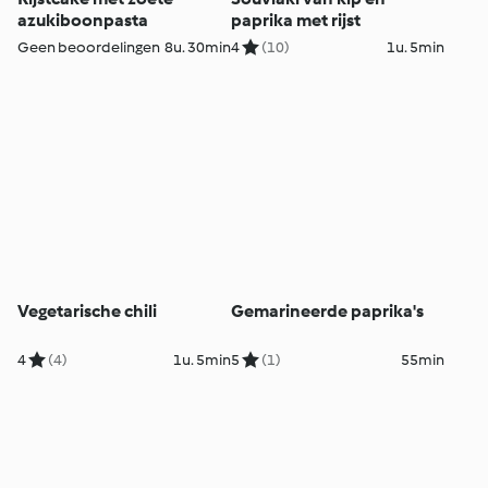
azukiboonpasta
paprika met rijst
Geen beoordelingen
8u. 30min
4
(10)
1u. 5min
Vegetarische chili
Gemarineerde paprika's
4
(4)
1u. 5min
5
(1)
55min