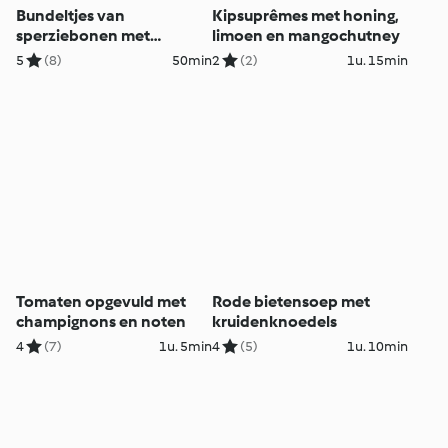
Bundeltjes van
Kipsuprêmes met honing,
sperziebonen met
limoen en mangochutney
aardappelen en tijmboter
5
(8)
50min
2
(2)
1u. 15min
Tomaten opgevuld met
Rode bietensoep met
champignons en noten
kruidenknoedels
4
(7)
1u. 5min
4
(5)
1u. 10min