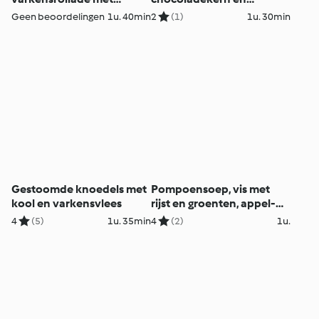
groenten, puddinkjes,
kersensaus
Geen beoordelingen
1u. 40min
2
(1)
1u. 30min
muffins
Gestoomde knoedels met
Pompoensoep, vis met
kool en varkensvlees
rijst en groenten, appel-
peercrumble
4
(5)
1u. 35min
4
(2)
1u.