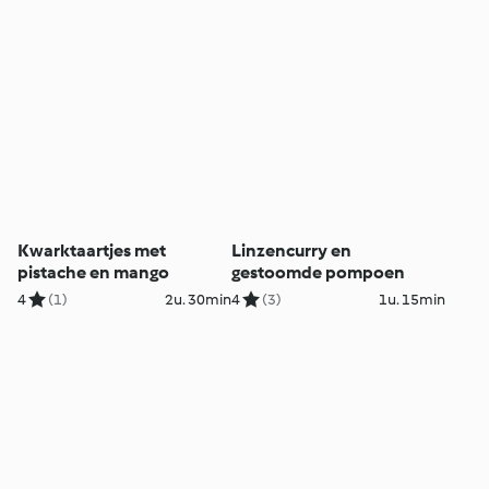
groenten en rijst
Kwarktaartjes met
Linzencurry en
pistache en mango
gestoomde pompoen
4
(1)
2u. 30min
4
(3)
1u. 15min