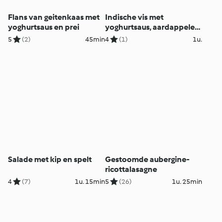
Flans van geitenkaas met
Indische vis met
yoghurtsaus en prei
yoghurtsaus, aardappelen
en groenten
5
(2)
45min
4
(1)
1u.
Salade met kip en spelt
Gestoomde aubergine-
ricottalasagne
4
(7)
1u. 15min
5
(26)
1u. 25min