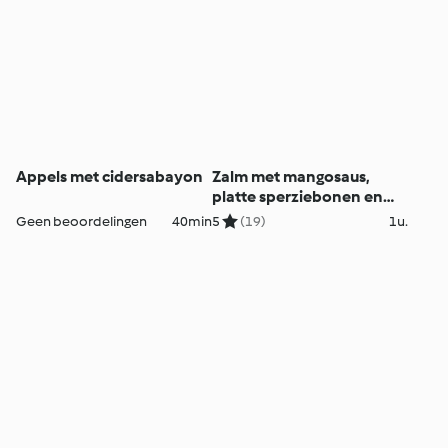
Appels met cidersabayon
Zalm met mangosaus,
platte sperziebonen en
wortelen
Geen beoordelingen
40min
5
(19)
1u.