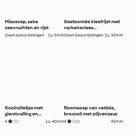
Misosoep, sake
Gestoomde kleefrijst met
zeevruchten en rijst
varkensvlees
(Torenvormige
Geen beoordelingen
1u. 5min
Geen beoordelingen
2u. 30min
rijstpuddinkjes)
Koolrolletjes met
Roomsoep van veldsla,
gierstvulling en
broccoli met olijvensaus
champignonsaus
4
(1)
1u. 40min
4
(10)
45min