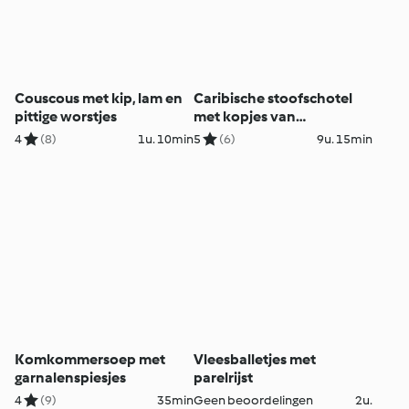
Couscous met kip, lam en
Caribische stoofschotel
pittige worstjes
met kopjes van
gestoomde rijst
4
(8)
1u. 10min
5
(6)
9u. 15min
Komkommersoep met
Vleesballetjes met
garnalenspiesjes
parelrijst
4
(9)
35min
Geen beoordelingen
2u.