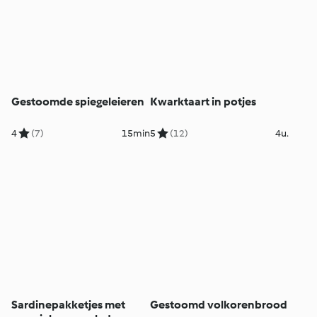
Gestoomde spiegeleieren
Kwarktaart in potjes
4
(7)
15min
5
(12)
4u.
Sardinepakketjes met
Gestoomd volkorenbrood