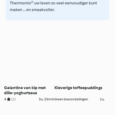
Thermomix® uw leven zo veel eenvoudiger kunt
maken ... en smaakvoller.
Galantine van kip met
Kleverige toffeepuddings
dille-yoghurtsaus
4
(1)
3u. 25min
Geen beoordelingen
1u.