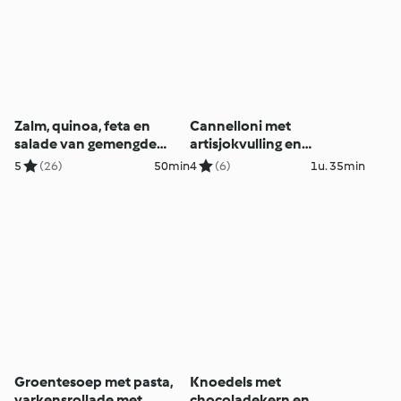
Zalm, quinoa, feta en
Cannelloni met
salade van gemengde
artisjokvulling en
groenten
tomatensaus
5
(26)
50min
4
(6)
1u. 35min
Groentesoep met pasta,
Knoedels met
varkensrollade met
chocoladekern en