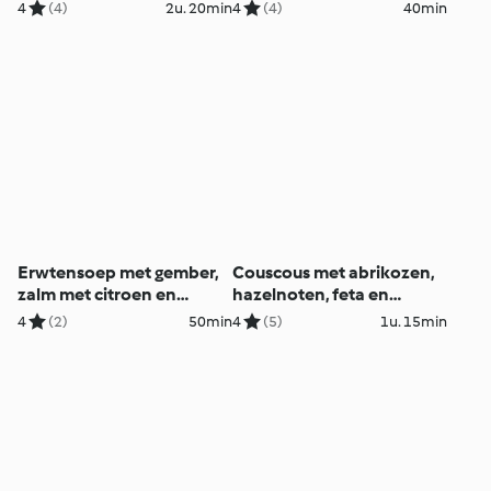
kardemomsaus
4
(4)
2u. 20min
4
(4)
40min
Erwtensoep met gember,
Couscous met abrikozen,
zalm met citroen en
hazelnoten, feta en
broccoli
groentemengeling
4
(2)
50min
4
(5)
1u. 15min