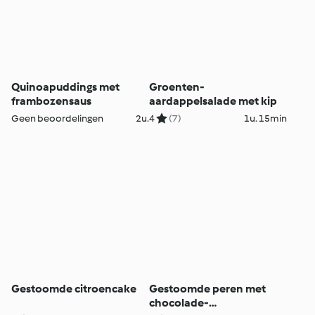
Quinoapuddings met
Groenten-
frambozensaus
aardappelsalade met kip
Geen beoordelingen
2u.
4
(7)
1u. 15min
Gestoomde citroencake
Gestoomde peren met
chocolade-