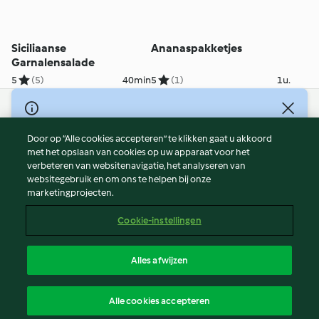
Siciliaanse
Ananaspakketjes
Garnalensalade
5
(5)
40min
5
(1)
1u.
© Copyright 2026
Door op “Alle cookies accepteren” te klikken gaat u akkoord
Gebruiksvoorwaarden
met het opslaan van cookies op uw apparaat voor het
Privacybeleid
verbeteren van websitenavigatie, het analyseren van
Disclaimer
websitegebruik en om ons te helpen bij onze
marketingprojecten.
Colofon
Cookies
Cookie-instellingen
Verslag Inhoud
Opzegging van contract
Alles afwijzen
Toegankelijkheidsverklaring
Nederlands
Alle cookies accepteren