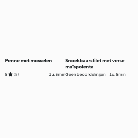
Penne met mosselen
Snoekbaarsfilet met verse
maïspolenta
5
(5)
1u. 5min
Geen beoordelingen
1u. 5min