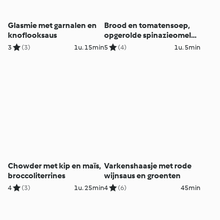
Glasmie met garnalen en
Brood en tomatensoep,
knoflooksaus
opgerolde spinazieomelet
en gestoomde
3
(3)
1u. 15min
5
(4)
1u. 5min
ratatouillegroenten
Chowder met kip en maïs,
Varkenshaasje met rode
broccoliterrines
wijnsaus en groenten
4
(3)
1u. 25min
4
(6)
45min