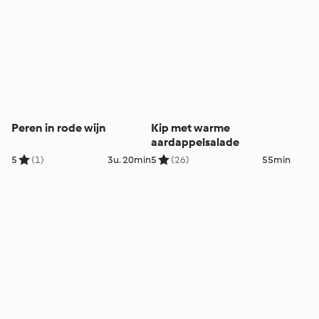
Peren in rode wijn
Kip met warme
aardappelsalade
5
(1)
3u. 20min
5
(26)
55min