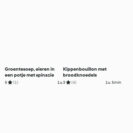
Groentesoep, eieren in
Kippenbouillon met
een potje met spinazie
broodknoedels
5
(1)
1u.
3
(4)
1u. 5min