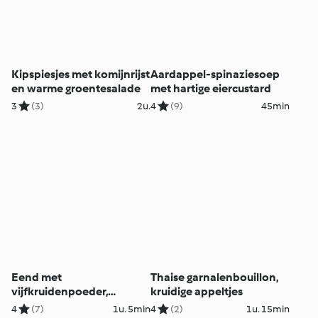
Kipspiesjes met komijnrijst
Aardappel-spinaziesoep
en warme groentesalade
met hartige eiercustard
3
(3)
2u.
4
(9)
45min
Eend met
Thaise garnalenbouillon,
vijfkruidenpoeder,
kruidige appeltjes
champignons, aziatische
4
(7)
1u. 5min
4
(2)
1u. 15min