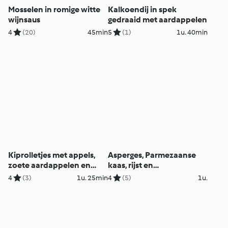
Mosselen in romige witte
Kalkoendij in spek
wijnsaus
gedraaid met aardappelen
4
(20)
45min
5
(1)
1u. 40min
Kiprolletjes met appels,
Asperges, Parmezaanse
zoete aardappelen en
kaas, rijst en
currysaus
citroensabayon
4
(3)
1u. 25min
4
(5)
1u.