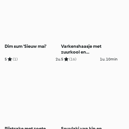
Dim sum 'Sieuw mai'
Varkenshaasje met
zuurkool en
aardappelpuree
5
(1)
2u.
5
(16)
1u. 10min
Rijstcake met zoete
Souvlaki van kip en