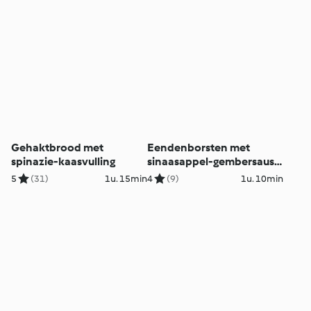
Gehaktbrood met
Eendenborsten met
spinazie-kaasvulling
sinaasappel-gembersaus,
aardappelpuree en
5
(31)
1u. 15min
4
(9)
1u. 10min
sperziebonen