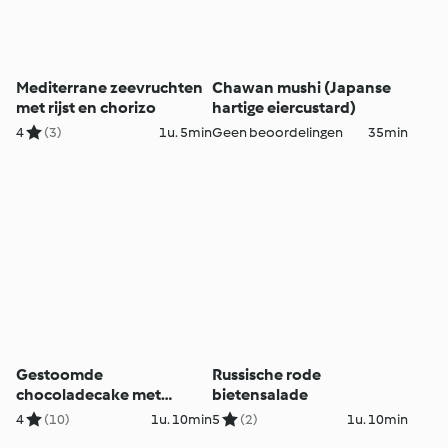
Mediterrane zeevruchten
Chawan mushi (Japanse
met rijst en chorizo
hartige eiercustard)
4
(3)
1u. 5min
Geen beoordelingen
35min
Gestoomde
Russische rode
chocoladecake met
bietensalade
slagroom
4
(10)
1u. 10min
5
(2)
1u. 10min