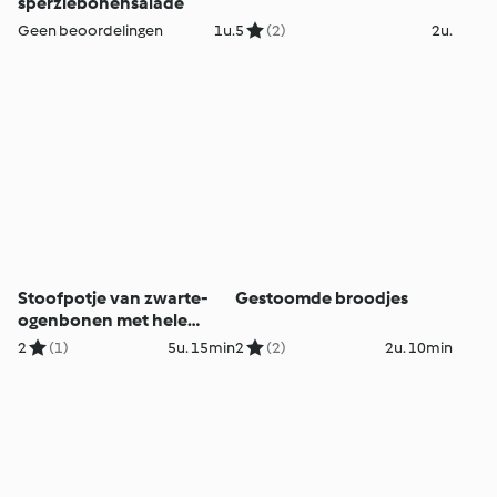
sperziebonensalade
Geen beoordelingen
1u.
5
(2)
2u.
Stoofpotje van zwarte-
Gestoomde broodjes
ogenbonen met hele
pijlinktvis
2
(1)
5u. 15min
2
(2)
2u. 10min