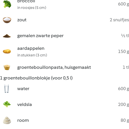
broccoli
600 g
in roosjes (5 cm)
zout
2 snuifjes
gemalen zwarte peper
½ tl
aardappelen
150 g
in stukken (3 cm)
groentebouillonpasta, huisgemaakt
1 tl
1 groentebouillonblokje (voor 0,5 l)
water
600 g
veldsla
200 g
room
80 g