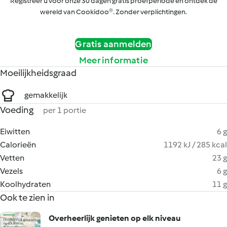
Registreer u voor onze 30 dagen gratis proefperiode en ontdek de
wereld van Cookidoo®. Zonder verplichtingen.
Gratis aanmelden
Meer informatie
Moeilijkheidsgraad
gemakkelijk
Voeding
per 1 portie
Eiwitten
6 g
Calorieën
1192 kJ / 285 kcal
Vetten
23 g
Vezels
6 g
Koolhydraten
11 g
Ook te zien in
Overheerlijk genieten op elk niveau