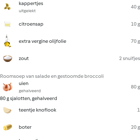
kappertjes
40 g
uitgelekt
citroensap
10 g
extra vergine olijfolie
70 g
zout
2 snuifjes
Roomsoep van salade en gestoomde broccoli
uien
80 g
gehalveerd
80 g sjalotten, gehalveerd
teentje knoflook
1
boter
20 g