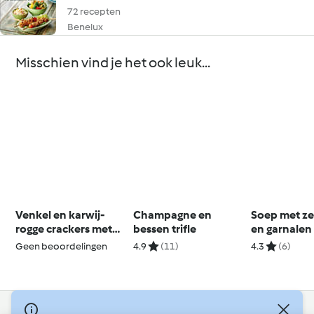
72 recepten
Benelux
Misschien vind je het ook leuk...
Venkel en karwij-
Champagne en
Soep met ze
rogge crackers met
bessen trifle
en garnalen
humus
Geen beoordelingen
4.9
(11)
4.3
(6)