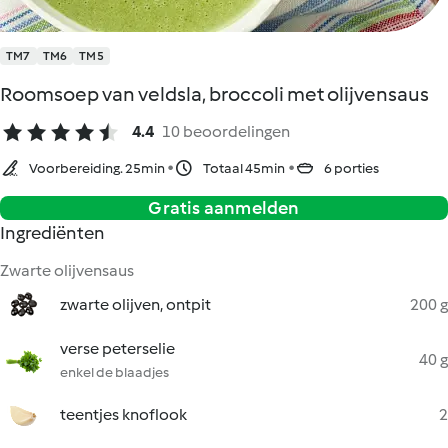
TM7
TM6
TM5
Roomsoep van veldsla, broccoli met olijvensaus
4.4
10 beoordelingen
Voorbereiding. 25min
Totaal 45min
6 porties
Gratis aanmelden
Ingrediënten
Zwarte olijvensaus
zwarte olijven, ontpit
200 g
verse peterselie
40 g
enkel de blaadjes
teentjes knoflook
2