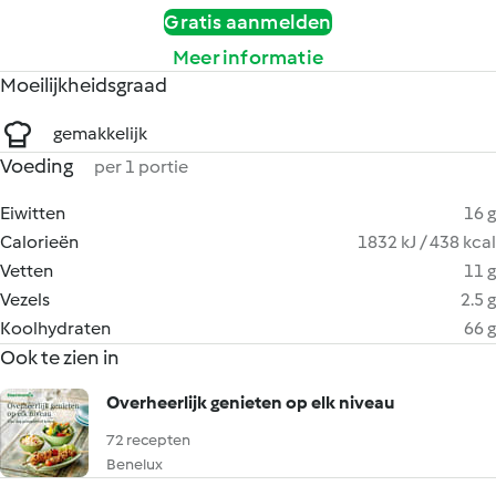
Gratis aanmelden
Meer informatie
Moeilijkheidsgraad
gemakkelijk
Voeding
per 1 portie
Eiwitten
16 g
Calorieën
1832 kJ / 438 kcal
Vetten
11 g
Vezels
2.5 g
Koolhydraten
66 g
Ook te zien in
Overheerlijk genieten op elk niveau
72 recepten
Benelux