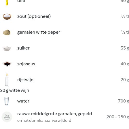
olie
40 g
zout (optioneel)
½ tl
gemalen witte peper
¼ tl
suiker
35 g
sojasaus
40 g
rijstwijn
20 g
20 g witte wijn
water
700 g
rauwe middelgrote garnalen, gepeld
200 - 250 g
en het darmkanaal verwijderd