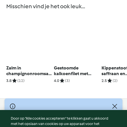
Misschien vind je het ook leuk...
Zalm in
Gestoomde
Kippenstoo
champignonroomsau
kalkoenfilet met
saffraan en
s met aardappelen
ricotta, spinazie en
sinaasappel
3.8
(12)
4.0
(3)
2.5
(2)
walnotenvulling
© Copyright 2026
Door op “Alle cookies accepteren” te klikken gaat u akkoord
Gebruiksvoorwaarden
met het opslaan van cookies op uw apparaat voor het