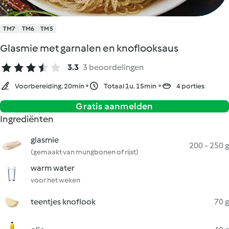
TM7
TM6
TM5
Glasmie met garnalen en knoflooksaus
3.3
3 beoordelingen
Voorbereiding. 20min
Totaal 1u. 15min
4 porties
Gratis aanmelden
Ingrediënten
glasmie
200 - 250 g
(gemaakt van mungbonen of rijst)
warm water
voor het weken
teentjes knoflook
70 g