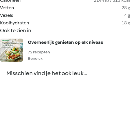
Calorieën
2144 kJ / 513 kcal
Vetten
28 g
Vezels
4 g
Koolhydraten
18 g
Ook te zien in
Overheerlijk genieten op elk niveau
72 recepten
Benelux
Misschien vind je het ook leuk...