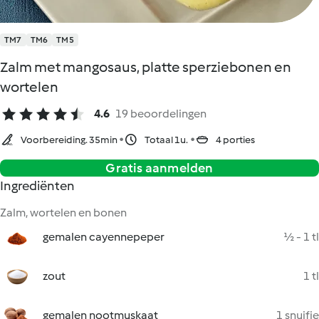
TM7
TM6
TM5
Zalm met mangosaus, platte sperziebonen en
wortelen
4.6
19 beoordelingen
Voorbereiding. 35min
Totaal 1u.
4 porties
Gratis aanmelden
Ingrediënten
Zalm, wortelen en bonen
gemalen cayennepeper
½ - 1 tl
zout
1 tl
gemalen nootmuskaat
1 snuifje