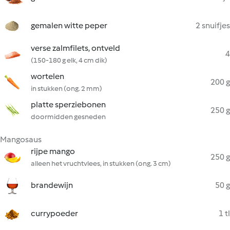
gemalen witte peper
2 snuifjes
verse zalmfilets, ontveld
4
(150-180 g elk, 4 cm dik)
wortelen
200 g
in stukken (ong. 2 mm)
platte sperziebonen
250 g
doormidden gesneden
Mangosaus
rijpe mango
250 g
alleen het vruchtvlees, in stukken (ong. 3 cm)
brandewijn
50 g
currypoeder
1 tl