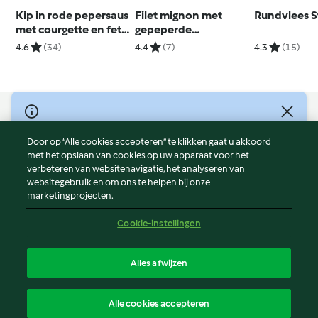
Kip in rode pepersaus
Filet mignon met
Rundvlees S
met courgette en feta
gepeperde
couscous
Parmezaanse saus en
4.6
(34)
4.4
(7)
4.3
(15)
Roquefort-
aardappelen
© Copyright 2026
Door op “Alle cookies accepteren” te klikken gaat u akkoord
Gebruiksvoorwaarden
met het opslaan van cookies op uw apparaat voor het
Privacybeleid
verbeteren van websitenavigatie, het analyseren van
Disclaimer
websitegebruik en om ons te helpen bij onze
marketingprojecten.
Colofon
Cookies
Cookie-instellingen
Verslag Inhoud
Opzegging van contract
Alles afwijzen
Toegankelijkheidsverklaring
Nederlands
Alle cookies accepteren