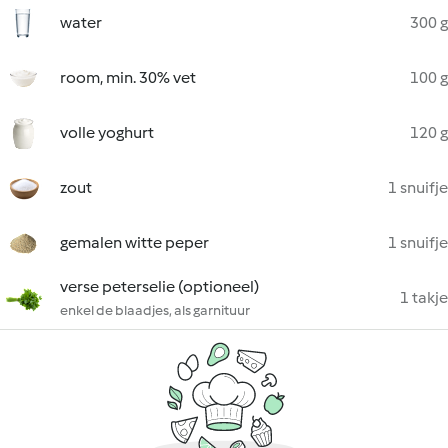
water
300 g
room, min. 30% vet
100 g
volle yoghurt
120 g
zout
1 snuifje
gemalen witte peper
1 snuifje
verse peterselie (optioneel)
1 takje
enkel de blaadjes, als garnituur