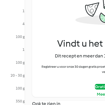
1
4
100 g
Vindt u het 
1
Dit recept en meer dan 
100 g
Registreer u voor onze 30 dagen gratis pr
ve
20 - 30 g
Grat
100 g
Mee
350 g
Ook te zien in