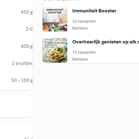
Immuniteit Booster
450 g
10 recepten
Benelux
2 tl
Overheerlijk genieten op elk
400 g
72 recepten
Benelux
2 snuifjes
50 - 100 g