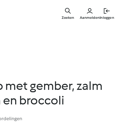
Overslaa
naar
Zoeken
Aanmelden
Inloggen
hoofdinh
 met gember, zalm
 en broccoli
ordelingen