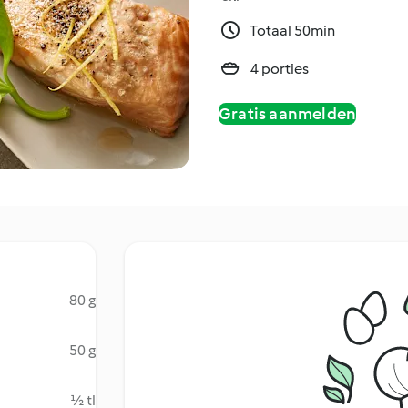
Totaal 50min
4 porties
Gratis aanmelden
80 g
50 g
½ tl