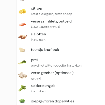
citroen
liefst biologisch, zeste en sap
verse zalmfilets, ontveld
(150-180 g per stuk)
sjalotten
in stukken
teentje knoflook
prei
enkel het witte gedeelte, in stukken
verse gember (optioneel)
gepeld
selderstengels
in stukken
diepgevroren doperwtjes