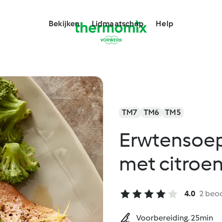
Bekijken
Lidmaatschap
Help
TM7
TM6
TM5
Erwtensoep
met citroen
4.0
2 beo
Voorbereiding. 25min