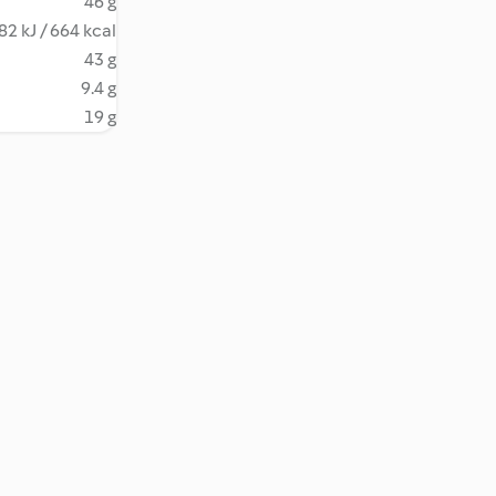
46 g
82 kJ / 664 kcal
43 g
9.4 g
19 g