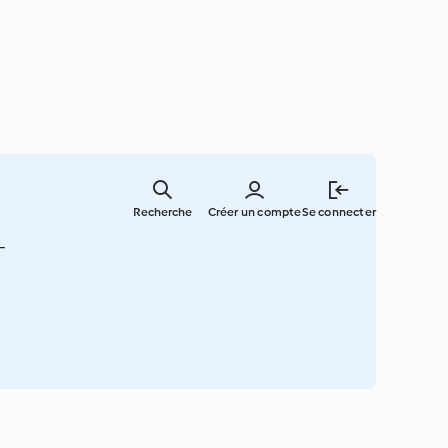
Skip
to
Recherche
Créer un compte
Se connecter
main
content
-