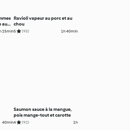
ommes
Ravioli vapeur au porc et au
e au
chou
h 25min
5
(95)
1h 40min
Saumon sauce à la mangue,
pois mange-tout et carotte
40min
4
(92)
1h