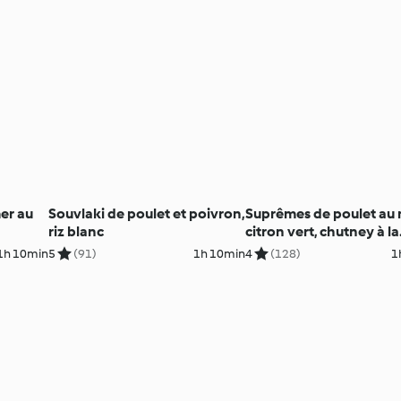
mer au
Souvlaki de poulet et poivron,
Suprêmes de poulet au 
riz blanc
citron vert, chutney à la
mangue
1h 10min
5
(91)
1h 10min
4
(128)
1