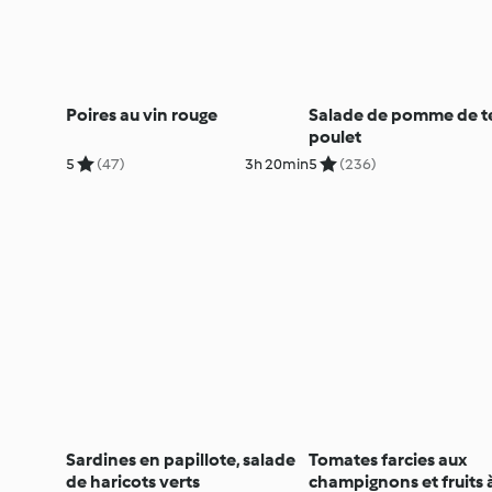
Poires au vin rouge
Salade de pomme de te
poulet
5
(47)
3h 20min
5
(236)
Sardines en papillote, salade
Tomates farcies aux
de haricots verts
champignons et fruits 