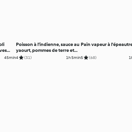
li
Poisson à l'indienne, sauce au
Pain vapeur à l'épeautr
ives
yaourt, pommes de terre et
légumes
45min
4
(31)
1h 5min
5
(68)
1