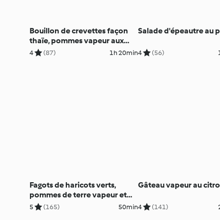
Bouillon de crevettes façon
Salade d'épeautre au p
thaïe, pommes vapeur aux
épices
4
(87)
1h 20min
4
(56)
Fagots de haricots verts,
Gâteau vapeur au citr
pommes de terre vapeur et
beurre au thym
5
(165)
50min
4
(141)