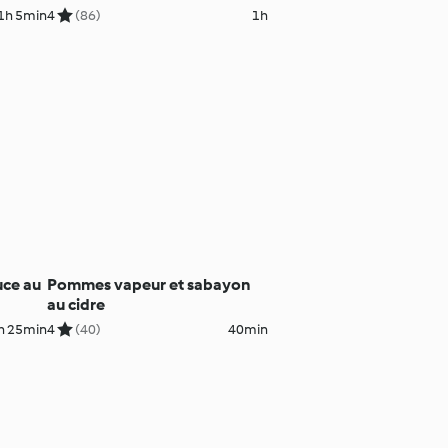
1h 5min
4
(86)
1h
uce au
Pommes vapeur et sabayon
au cidre
h 25min
4
(40)
40min