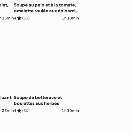
lat,
Soupe au pain et à la tomate,
omelette roulée aux épinards
et ratatouille vapeur
h 15min
4
(23)
1h 10min
gluant
Soupe de betterave et
boulettes aux herbes
h 35min
4
(30)
1h 10min