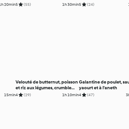
1h 20min
5
(55)
1h 30min
5
(24)
Velouté de butternut, poisson
Galantine de poulet, sa
et riz aux légumes, crumble
yaourt et à l'aneth
pomme-poire
15min
4
(29)
1h 10min
4
(47)
3