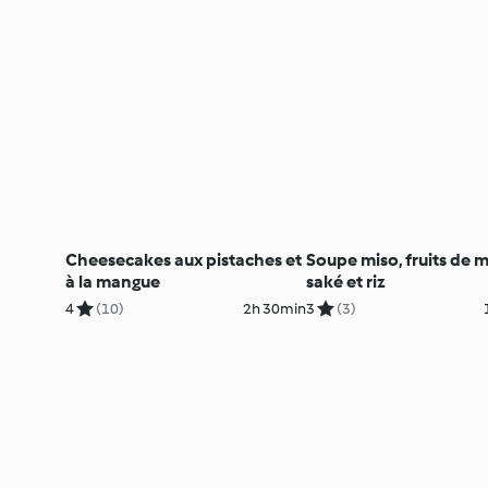
Cheesecakes aux pistaches et
Soupe miso, fruits de 
à la mangue
saké et riz
4
(10)
2h 30min
3
(3)