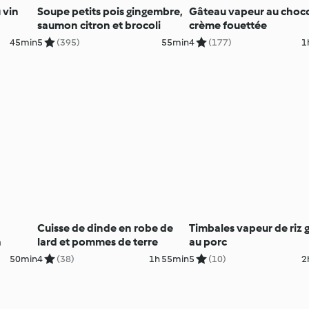
 vin
Soupe petits pois gingembre,
Gâteau vapeur au choco
saumon citron et brocoli
crème fouettée
45min
5
(395)
55min
4
(177)
1
Cuisse de dinde en robe de
Timbales vapeur de riz 
a
lard et pommes de terre
au porc
50min
4
(38)
1h 55min
5
(10)
2