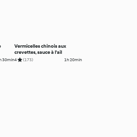
e
Vermicelles chinois aux
crevettes, sauce à l'ail
h 30min
4
(173)
1h 20min