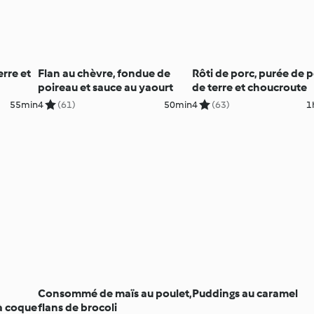
rre et
Flan au chèvre, fondue de
Rôti de porc, purée de
poireau et sauce au yaourt
de terre et choucroute
55min
4
(61)
50min
4
(63)
1
Consommé de maïs au poulet,
Puddings au caramel
à coque
flans de brocoli