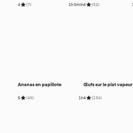
4
(7)
1h 5min
4
(52)
Ananas en papillote
Œufs sur le plat vapeur
5
(45)
1h
4
(134)