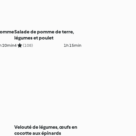
 pomme
Salade de pomme de terre,
légumes et poulet
h 20min
4
(108)
1h 15min
Velouté de légumes, œufs en
cocotte aux épinards