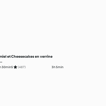
miel et
Cheesecakes en verrine
h 30min
5
(487)
3h 5min