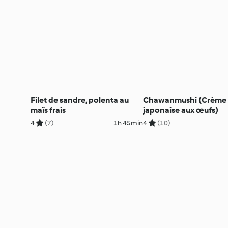
Filet de sandre, polenta au
Chawanmushi (Crème
maïs frais
japonaise aux œufs)
4
(7)
1h 45min
4
(10)