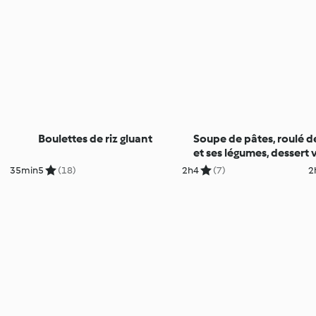
Boulettes de riz gluant
Soupe de pâtes, roulé d
et ses légumes, dessert
à la framboise et muffin
35min
5
(18)
2h
4
(7)
2
fruits rouges