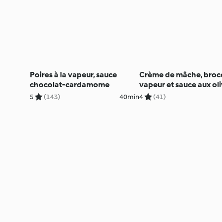
Poires à la vapeur, sauce
Crème de mâche, broco
chocolat-cardamome
vapeur et sauce aux ol
noires
5
(143)
40min
4
(41)