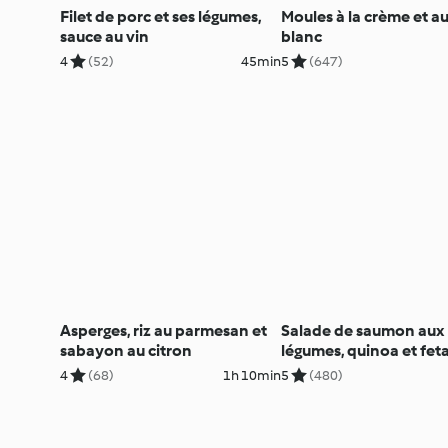
Filet de porc et ses légumes,
Moules à la crème et au
sauce au vin
blanc
4
(52)
45min
5
(647)
Asperges, riz au parmesan et
Salade de saumon aux
sabayon au citron
légumes, quinoa et fet
4
(68)
1h 10min
5
(480)