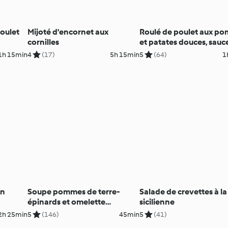
oulet
Mijoté d'encornet aux
Roulé de poulet aux p
cornilles
et patates douces, sauc
curry
1h 15min
4
(17)
5h 15min
5
(64)
1
on
Soupe pommes de terre-
Salade de crevettes à la
épinards et omelette
sicilienne
muscade
2h 25min
5
(146)
45min
5
(41)