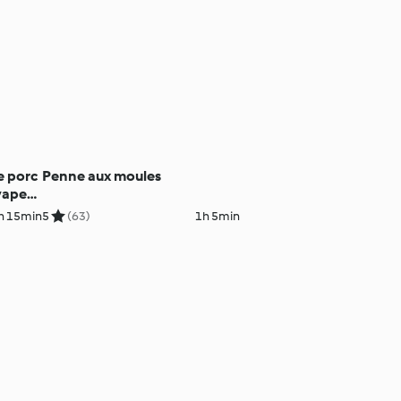
e porc
Penne aux moules
 vapeur
s aux
h 15min
5
(63)
1h 5min