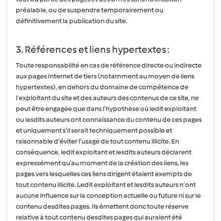
préalable, ou de suspendre temporairement ou
définitivement la publication du site.
3. Références et liens hypertextes :
Toute responsabilité en cas de référence directe ou indirecte
aux pages Internet de tiers (notamment au moyen de liens
hypertextes), en dehors du domaine de compétence de
l’exploitant du site et des auteurs des contenus de ce site, ne
peut être engagée que dans l’hypothèse où ledit exploitant
ou lesdits auteurs ont connaissance du contenu de ces pages
et uniquement s’il serait techniquement possible et
raisonnable d’éviter l’usage de tout contenu illicite. En
conséquence, ledit exploitant et lesdits auteurs déclarent
expressément qu’au moment de la création des liens, les
pages vers lesquelles ces liens dirigent étaient exempts de
tout contenu illicite. Ledit exploitant et lesdits auteurs n’ont
aucune influence sur la conception actuelle ou future ni sur le
contenu desdites pages. Ils émettent donc toute réserve
relative à tout contenu desdites pages qui auraient été