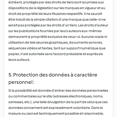
échéant, protégés par des droits de tiers sont soumises aux
dispositions de la législation sur les marques en vigueur et au
droit de propriété de leurs titulaires respectifs. Il ne saurait
être induit de la simple citation d’une marque que celle-ci ne
serait pas protégée par les droits d’un tiers. Les droits d’auteur
sur les publications fournies par leurs auteurs eux-mêmes
demeurent la propriété exclusive de ceux-ci. Aucune copie ni
utilisation de tels œuvres graphiques, documents sonores,
séquences vidéos et textes, tant sur support numérique que
papier, n’est autorisée sans l’accord préalable et exprès de
leurs auteurs.
5. Protection des données à caractère
personnel :
Si la possibilité est donnée d’entrer des données personnelles
ou commerciales sur le site (adresses électroniques, noms,
adresses, etc.), une telle divulgation de la part de celui que ces
données concernent est expressément volontaire. Dans la
mesure ou ceci est techniquement possible et raisonnable,