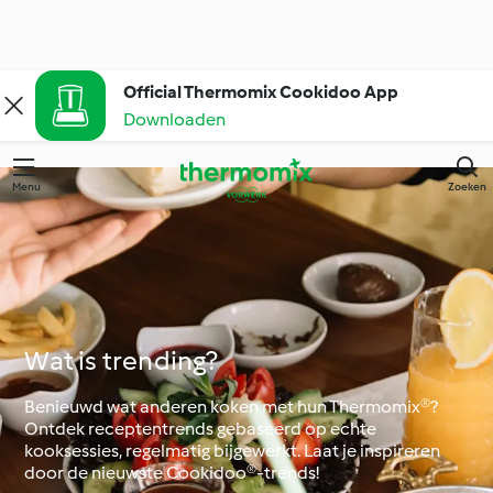
Official Thermomix Cookidoo App
Downloaden
Menu
Zoeken
Wat is trending?
Benieuwd wat anderen koken met hun Thermomix®?
Ontdek receptentrends gebaseerd op echte
kooksessies, regelmatig bijgewerkt. Laat je inspireren
door de nieuwste Cookidoo®-trends!