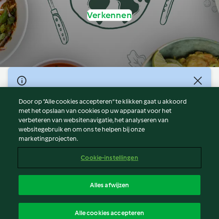
Verkennen
© Copyright 2026
Door op “Alle cookies accepteren” te klikken gaat u akkoord
Gebruiksvoorwaarden
met het opslaan van cookies op uw apparaat voor het
Privacybeleid
verbeteren van websitenavigatie, het analyseren van
Disclaimer
websitegebruik en om ons te helpen bij onze
marketingprojecten.
Colofon
Cookies
Cookie-instellingen
Verslag Inhoud
Opzegging van contract
Alles afwijzen
Toegankelijkheidsverklaring
Nederlands
Alle cookies accepteren