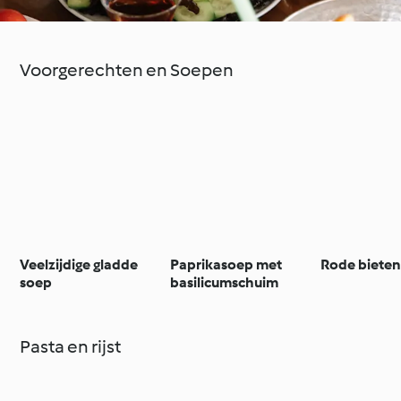
Voorgerechten en Soepen
Veelzijdige gladde
Paprikasoep met
Rode bieten
soep
basilicumschuim
Pasta en rijst