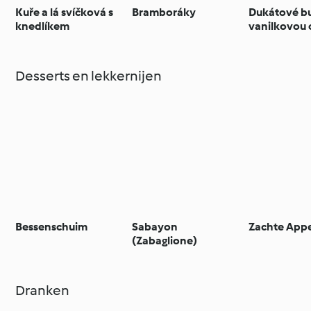
Kuře a lá svíčková s
Bramboráky
Dukátové bu
knedlíkem
vanilkovou
Desserts en lekkernijen
Bessenschuim
Sabayon
Zachte App
(Zabaglione)
Dranken