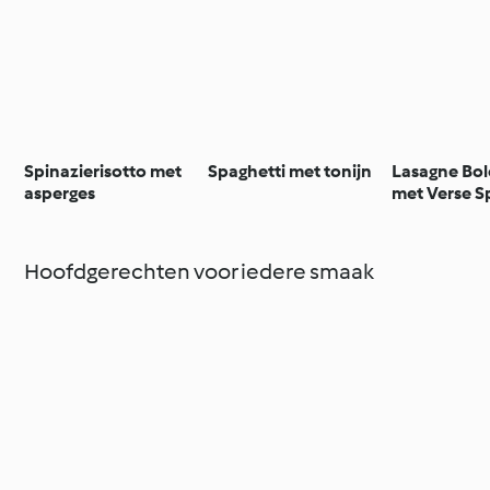
Spinazierisotto met
Spaghetti met tonijn
Lasagne Bo
asperges
met Verse S
Pasta
Hoofdgerechten voor iedere smaak