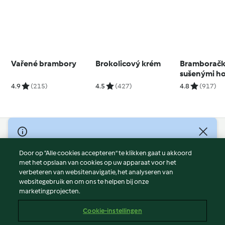
Vařené brambory
Brokolicový krém
Bramboračk
sušenými h
4.9
(215)
4.5
(427)
4.8
(917)
© Copyright 2026
Door op “Alle cookies accepteren” te klikken gaat u akkoord
Gebruiksvoorwaarden
met het opslaan van cookies op uw apparaat voor het
Privacybeleid
verbeteren van websitenavigatie, het analyseren van
Disclaimer
websitegebruik en om ons te helpen bij onze
marketingprojecten.
Colofon
Cookies
Cookie-instellingen
Verslag Inhoud