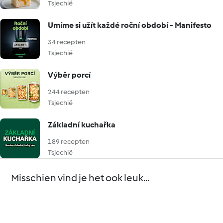
Tsjechië
Umíme si užít každé roční období - Manifesto
34 recepten
Tsjechië
Výběr porcí
244 recepten
Tsjechië
Základní kuchařka
189 recepten
Tsjechië
Misschien vind je het ook leuk...