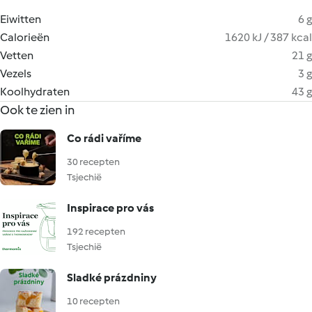
Eiwitten
6 g
Calorieën
1620 kJ / 387 kcal
Vetten
21 g
Vezels
3 g
Koolhydraten
43 g
Ook te zien in
Co rádi vaříme
30 recepten
Tsjechië
Inspirace pro vás
192 recepten
Tsjechië
Sladké prázdniny
10 recepten