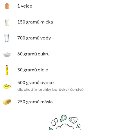
1 vejce
150 gramů mléka
700 gramů vody
60 gramů cukru
30 gramů oleje
500 gramů ovoce
dle chuti (meruňky, borůvky), čerstvé
250 gramů másla