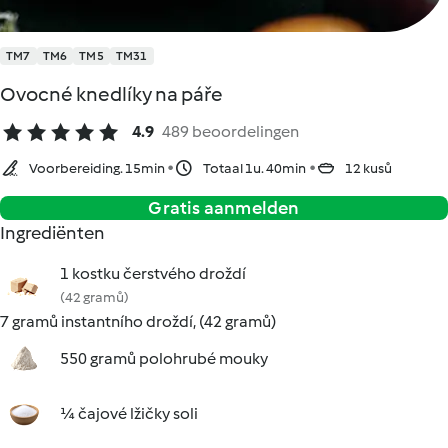
TM7
TM6
TM5
TM31
Ovocné knedlíky na páře
4.9
489 beoordelingen
Voorbereiding. 15min
Totaal 1u. 40min
12 kusů
Gratis aanmelden
Ingrediënten
1 kostku čerstvého droždí
(42 gramů)
7 gramů instantního droždí, (42 gramů)
550 gramů polohrubé mouky
¼ čajové lžičky soli