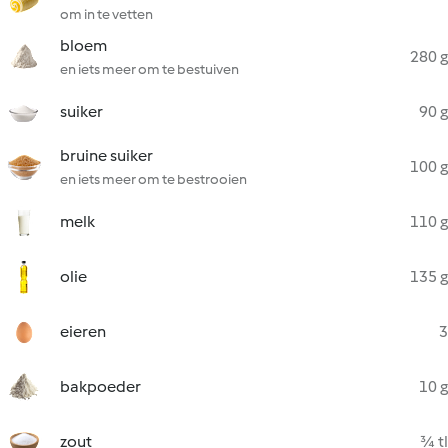
om in te vetten
bloem
280 g
en iets meer om te bestuiven
suiker
90 g
bruine suiker
100 g
en iets meer om te bestrooien
melk
110 g
olie
135 g
eieren
3
bakpoeder
10 g
zout
¾ tl