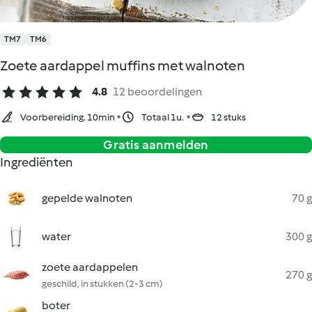
TM7
TM6
Zoete aardappel muffins met walnoten
4.8
12 beoordelingen
Voorbereiding. 10min
Totaal 1u.
12 stuks
Gratis aanmelden
Ingrediënten
gepelde walnoten
70 g
water
300 g
zoete aardappelen
270 g
geschild, in stukken (2-3 cm)
boter