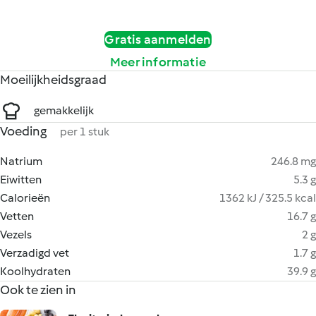
Gratis aanmelden
Meer informatie
Moeilijkheidsgraad
gemakkelijk
Voeding
per 1 stuk
Natrium
246.8 mg
Eiwitten
5.3 g
Calorieën
1362 kJ / 325.5 kcal
Vetten
16.7 g
Vezels
2 g
Verzadigd vet
1.7 g
Koolhydraten
39.9 g
Ook te zien in