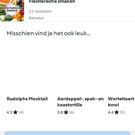
Flexitarische smaken
12 recepten
Benelux
Misschien vind je het ook leuk...
Rudolphs Mocktail
Aardappel-, spek- en
Worteltaart
kaastortilla
bowl
4.3
(4)
3.8
(6)
4.4
(5)