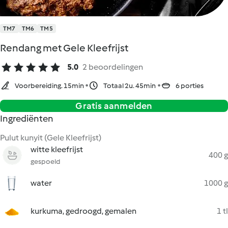
TM7
TM6
TM5
Rendang met Gele Kleefrijst
5.0
2 beoordelingen
Voorbereiding. 15min
Totaal 2u. 45min
6 porties
Gratis aanmelden
Ingrediënten
Pulut kunyit (Gele Kleefrijst)
witte kleefrijst
400 g
gespoeld
water
1000 g
kurkuma, gedroogd, gemalen
1 tl