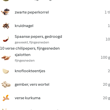
zwarte peperkorrel
1 tl
kruidnagel
1
Spaanse pepers, gedroogd
10
geweekt, fijngesneden
10 verse chilipepers, fijngesneden
sjalotten
100 g
fijngesneden
knoflookteentjes
2
gember, vers wortel
20 g
verse kurkuma
20 g