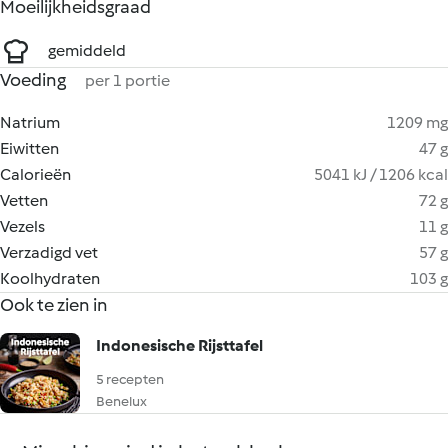
Moeilijkheidsgraad
gemiddeld
Voeding
per 1 portie
Natrium
1209 mg
Eiwitten
47 g
Calorieën
5041 kJ / 1206 kcal
Vetten
72 g
Vezels
11 g
Verzadigd vet
57 g
Koolhydraten
103 g
Ook te zien in
Indonesische Rijsttafel
5 recepten
Benelux