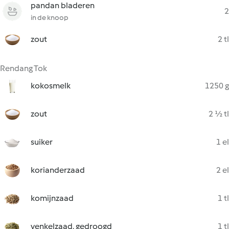
pandan bladeren
2
in de knoop
zout
2 tl
Rendang Tok
kokosmelk
1250 g
zout
2 ½ tl
suiker
1 el
korianderzaad
2 el
komijnzaad
1 tl
venkelzaad, gedroogd
1 tl