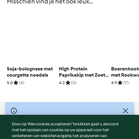
Misschien vind je het ook leuk...
Soja-bolognese met
High Protein
Boerenkool
courgette noedels
Paprikakip met Zoete
met Rookwo
Aardappelpuree en
Mosterd
5.0
(4)
4.2
(5)
4.9
(7)
Cashewcrème
© Copyright 2026
Door op “Alle cookies accepteren” te klikken gaat u akkoord
Gebruiksvoorwaarden
met het opslaan van cookies op uw apparaat voor het
Privacybeleid
verbeteren van websitenavigatie, het analyseren van