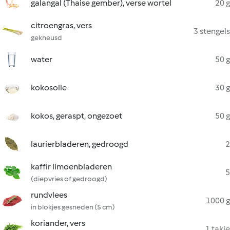
galangal (Thaise gember), verse wortel
20 g
citroengras, vers
3 stengels
gekneusd
water
50 g
kokosolie
30 g
kokos, geraspt, ongezoet
50 g
laurierbladeren, gedroogd
2
kaffir limoenbladeren
5
(diepvries of gedroogd)
rundvlees
1000 g
in blokjes gesneden (5 cm)
koriander, vers
1 takje