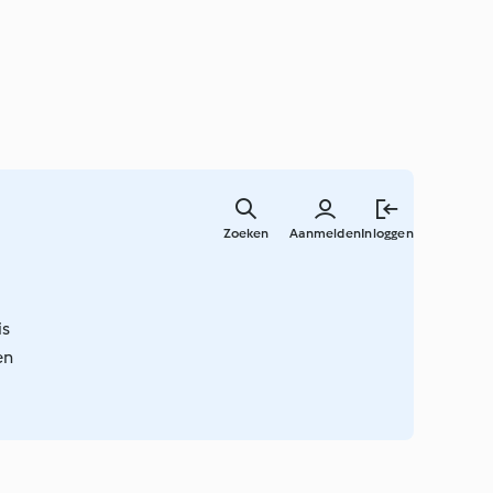
Overslaa
naar
Zoeken
Aanmelden
Inloggen
hoofdinh
is
en