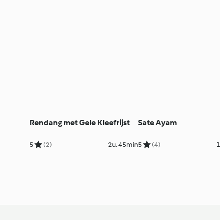
Rendang met Gele Kleefrijst
Sate Ayam
5
(2)
2u. 45min
5
(4)
1