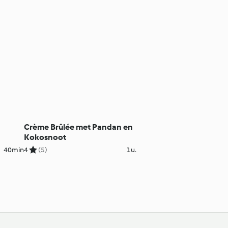
Crème Brûlée met Pandan en
Kokosnoot
40min
4
(5)
1u.