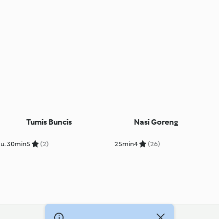
Tumis Buncis
Nasi Goreng
u. 30min
5
(2)
25min
4
(26)