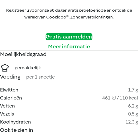
Registreer u voor onze 30 dagen gratis proefperiode en ontdek de
wereld van Cookidoo®. Zonder verplichtingen.
Gratis aanmelden
Meer informatie
Moeilijkheidsgraad
gemakkelijk
Voeding
per 1 sneetje
Eiwitten
1.7 g
Calorieën
461 kJ / 110 kcal
Vetten
6.2 g
Vezels
0.5 g
Koolhydraten
12.3 g
Ook te zien in