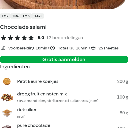
TM7
TM6
TM5
TM31
Chocolade salami
5.0
12 beoordelingen
Voorbereiding. 10min
Totaal 3u. 10min
25 sneetjes
Gratis aanmelden
Ingrediënten
Petit Beurre koekjes
200 g
droog fruit en noten mix
100 g
(bv. amandelen, abrikozen of sultanarozijnen)
rietsuiker
80 g
grof
pure chocolade