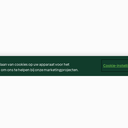
slaan van cookies op uw apparaat voor het
Cookie-instell
 om ons te helpen bij onze marketingprojecten.
 en
Brownies van zoete aardappel
Halloween quic
der