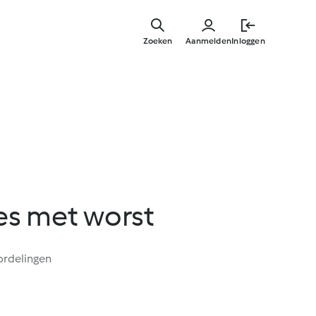
Overslaa
naar
Zoeken
Aanmelden
Inloggen
hoofdinh
jes met worst
ordelingen