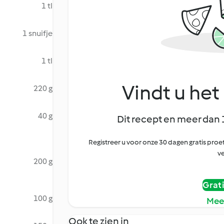
1 tl
1 snuifje
1 tl
Vindt u het 
220 g
40 g
Dit recept en meer dan 
Registreer u voor onze 30 dagen gratis pr
ve
200 g
Grat
100 g
Mee
Ook te zien in