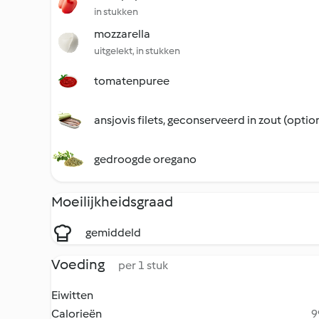
in stukken
mozzarella
uitgelekt, in stukken
tomatenpuree
ansjovis filets, geconserveerd in zout (optio
gedroogde oregano
Moeilijkheidsgraad
gemiddeld
Voeding
per 1 stuk
Eiwitten
Calorieën
9