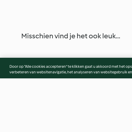
Misschien vind je het ook leuk...
Door op “Alle cookies accepteren” te klikken gaat u akkoord met het op
verbeteren van websitenavigatie, het analyseren van websitegebruik en
Kiwi en frambozen chia
Truffels van cacao
pudding (zonder toegevoegde
gedroogd fruit zon