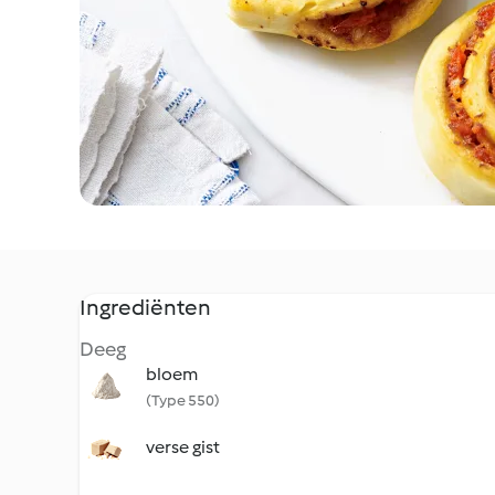
Ingrediënten
Deeg
bloem
(Type 550)
verse gist