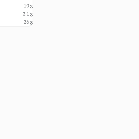
10 g
2.1 g
26 g