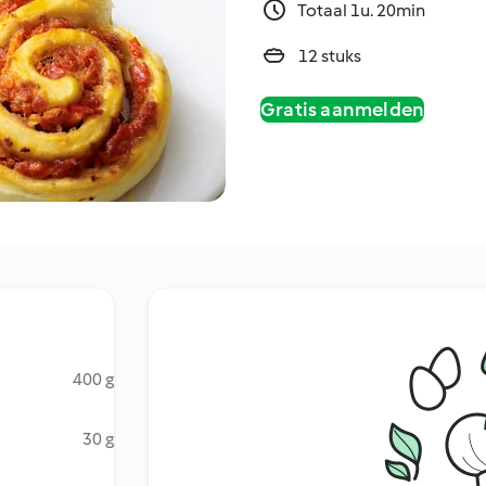
Totaal 1u. 20min
12 stuks
Gratis aanmelden
400 g
30 g