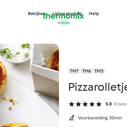
Bekijken
Lidmaatschap
Help
TM7
TM6
TM5
Pizzarollet
5.0
8 beo
Voorbereiding. 30min