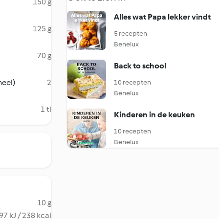
150 g
Alles wat Papa lekker vindt
125 g
5 recepten
Benelux
70 g
Back to school
neel)
2
10 recepten
Benelux
1 tl
Kinderen in de keuken
10 recepten
Benelux
10 g
97 kJ / 238 kcal