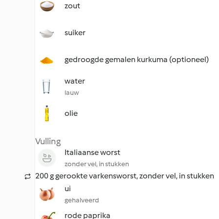
zout
suiker
gedroogde gemalen kurkuma (optioneel)
water
lauw
olie
Vulling
Italiaanse worst
zonder vel, in stukken
200 g gerookte varkensworst, zonder vel, in stukken
ui
gehalveerd
rode paprika