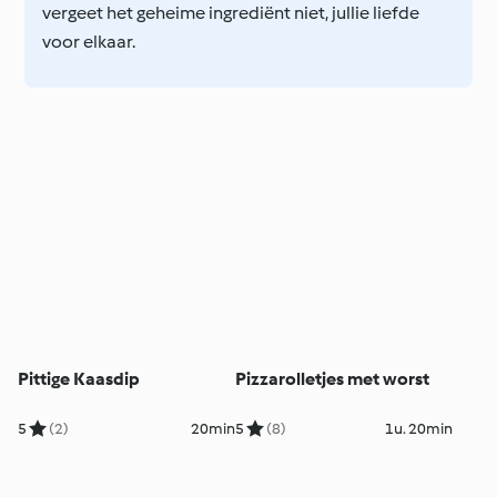
vergeet het geheime ingrediënt niet, jullie liefde
voor elkaar.
Pittige Kaasdip
Pizzarolletjes met worst
5
(2)
20min
5
(8)
1u. 20min