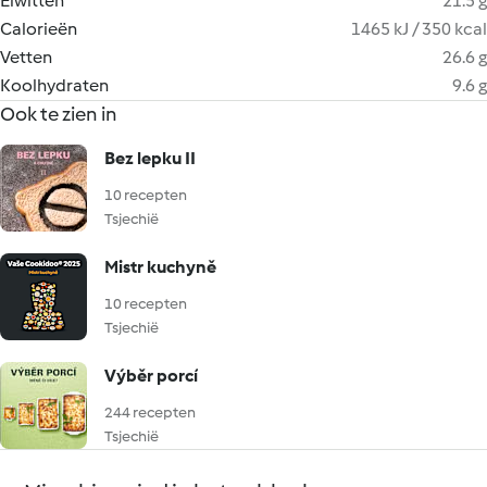
Eiwitten
21.5 g
Calorieën
1465 kJ / 350 kcal
Vetten
26.6 g
Koolhydraten
9.6 g
Ook te zien in
Bez lepku II
10 recepten
Tsjechië
Mistr kuchyně
10 recepten
Tsjechië
Výběr porcí
244 recepten
Tsjechië