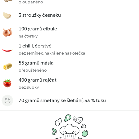
oloupaného
3 stroužky česneku
100 gramů cibule
na čtvrtky
1 chilli, čerstvé
bez semínek, nakrájené na kolečka
55 gramů másla
přepuštěného
400 gramů rajčat
bez slupky
70 gramů smetany ke šlehání, 33 % tuku