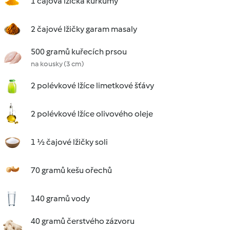
1 čajová lžička kurkumy
2 čajové lžičky garam masaly
500 gramů kuřecích prsou
na kousky (3 cm)
2 polévkové lžíce limetkové šťávy
2 polévkové lžíce olivového oleje
1 ½ čajové lžičky soli
70 gramů kešu ořechů
140 gramů vody
40 gramů čerstvého zázvoru