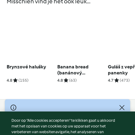
Misschien vind je het ook leuk...
Brynzové halušky
Banana bread
Guláš z vep
(banánový
panenky
chlebíček)
4.8
(155)
4.8
(63)
4.7
(473)
© Copyright 2026
Door op “Alle cookies accepteren” te klikken gaat u akkoord
Gebruiksvoorwaarden
met het opslaan van cookies op uw apparaat voor het
Privacybeleid
verbeteren van websitenavigatie, het analyseren van