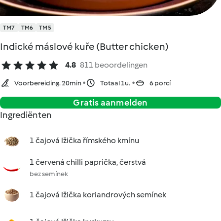
TM7
TM6
TM5
Indické máslové kuře (Butter chicken)
4.8
811 beoordelingen
Voorbereiding. 20min
Totaal 1u.
6 porcí
Gratis aanmelden
Ingrediënten
1 čajová lžička římského kmínu
1 červená chilli paprička, čerstvá
bez semínek
1 čajová lžička koriandrových semínek