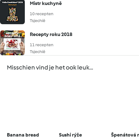
Mistr kuchyně
10 recepten
Tsjechië
Recepty roku 2018
11 recepten
Tsjechië
Misschien vind je het ook leuk...
Banana bread
Sushi rýže
Špenátová r