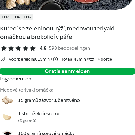
TM7
TM6
TM5
Kuřecí se zeleninou, rýží, medovou teriyaki
omáčkou a brokolicí v páře
4.8
598 beoordelingen
Voorbereiding. 15min
Totaal 45min
4 porce
Gratis aanmelden
Ingrediënten
Medová teriyaki omáčka
15 gramů zázvoru, čerstvého
1 stroužek česneku
(5 gramů)
100 gramů sójové omáčky