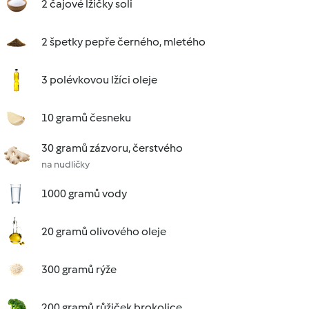
2 čajové lžičky soli
2 špetky pepře černého, mletého
3 polévkovou lžíci oleje
10 gramů česneku
30 gramů zázvoru, čerstvého
na nudličky
1000 gramů vody
20 gramů olivového oleje
300 gramů rýže
200 gramů růžiček brokolice