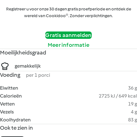
Registreer u voor onze 30 dagen gratis proefperiode en ontdek de
wereld van Cookidoo®. Zonder verplichtingen.
Gratis aanmelden
Meer informatie
Moeilijkheidsgraad
gemakkelijk
Voeding
per 1 porci
Eiwitten
36 g
Calorieën
2725 kJ / 649 kcal
Vetten
19 g
Vezels
4 g
Koolhydraten
83 g
Ook te zien in