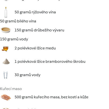
50 gramů rýžového vína
50 gramů bílého vína
150 gramů drůbežího vývaru
150 gramů vody
2 polévkové lžíce medu
1 polévková lžíce bramborového škrobu
30 gramů vody
Kuřecí maso
500 gramů kuřecího masa, bez kostí a kůže