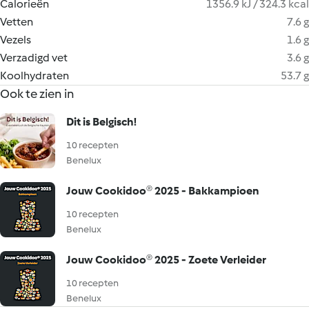
Calorieën
1356.9 kJ / 324.3 kcal
Vetten
7.6 g
Vezels
1.6 g
Verzadigd vet
3.6 g
Koolhydraten
53.7 g
Ook te zien in
Dit is Belgisch!
10 recepten
Benelux
Jouw Cookidoo® 2025 - Bakkampioen
10 recepten
Benelux
Jouw Cookidoo® 2025 - Zoete Verleider
10 recepten
Benelux