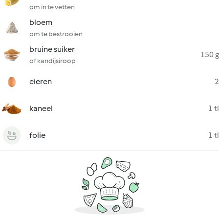
om in te vetten
bloem
om te bestrooien
bruine suiker
150 g
of kandijsiroop
eieren
2
kaneel
1 tl
folie
1 tl