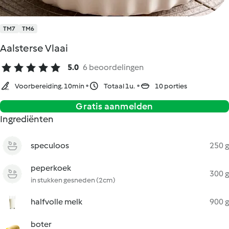
TM7
TM6
Aalsterse Vlaai
5.0
6 beoordelingen
Voorbereiding. 10min
Totaal 1u.
10 porties
Gratis aanmelden
Ingrediënten
speculoos
250 g
peperkoek
300 g
in stukken gesneden (2cm)
halfvolle melk
900 g
boter