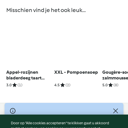
Misschien vind je het ook leuk...
Appel-rozijnen
XXL - Pompoensoep
Gougère-so
bladerdeeg taart
zalmmouss
zonder toegevoegde
3.0
(1)
4.5
(2)
5.0
(8)
suikers
© Copyright 2026
Door op “Alle cookies accepteren” te klikken gaat u akkoord
Gebruiksvoorwaarden