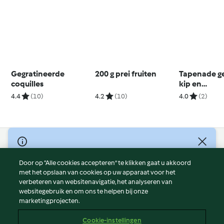
Gegratineerde
200 g prei fruiten
Tapenade g
coquilles
kip en
aardappelp
4.4
(10)
4.2
(10)
4.0
(2)
gekarameli
uien
© Copyright 2026
Door op “Alle cookies accepteren” te klikken gaat u akkoord
Gebruiksvoorwaarden
met het opslaan van cookies op uw apparaat voor het
Privacybeleid
verbeteren van websitenavigatie, het analyseren van
Disclaimer
websitegebruik en om ons te helpen bij onze
marketingprojecten.
Colofon
Cookies
Cookie-instellingen