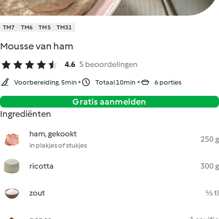
TM7
TM6
TM5
TM31
Mousse van ham
4.6
5 beoordelingen
Voorbereiding. 5min
Totaal 10min
6 porties
Gratis aanmelden
Ingrediënten
ham, gekookt
250 g
in plakjes of stukjes
ricotta
300 g
zout
½ tl