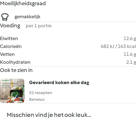
Moeilijkheidsgraad
gemakkelijk
Voeding
per 1 portie
Eiwitten
12.6 g
Calorieën
682 kJ / 163 kcal
Vetten
11.6 g
Koolhydraten
2.1 g
Ook te zien in
Gevarieerd koken elke dag
52 recepten
Benelux
Misschien vind je het ook leuk...