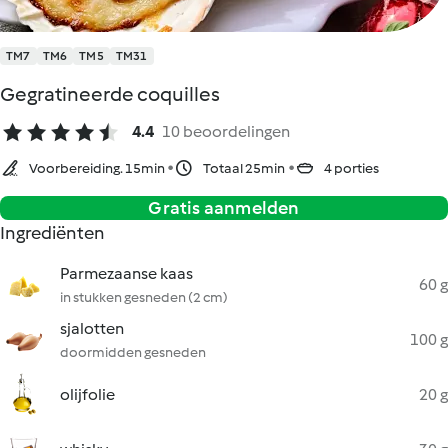
TM7
TM6
TM5
TM31
Gegratineerde coquilles
4.4
10 beoordelingen
Voorbereiding. 15min
Totaal 25min
4 porties
Gratis aanmelden
Ingrediënten
Parmezaanse kaas
60 g
in stukken gesneden (2 cm)
sjalotten
100 g
doormidden gesneden
olijfolie
20 g