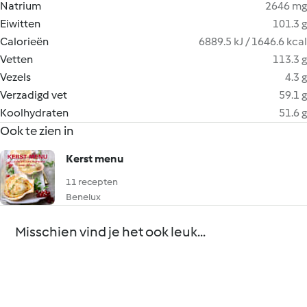
Natrium
2646 mg
Eiwitten
101.3 g
Calorieën
6889.5 kJ / 1646.6 kcal
Vetten
113.3 g
Vezels
4.3 g
Verzadigd vet
59.1 g
Koolhydraten
51.6 g
Ook te zien in
Kerst menu
11 recepten
Benelux
Misschien vind je het ook leuk...