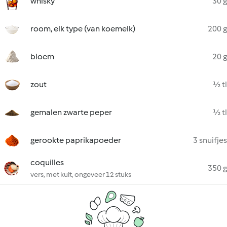
whisky
30 g
room, elk type (van koemelk)
200 g
bloem
20 g
zout
½ tl
gemalen zwarte peper
½ tl
gerookte paprikapoeder
3 snuifjes
coquilles
350 g
vers, met kuit, ongeveer 12 stuks