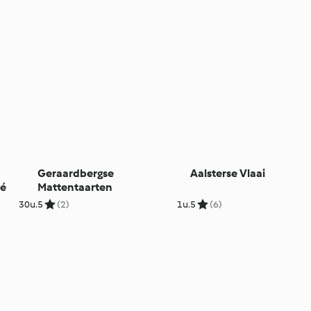
Geraardbergse
Aalsterse Vlaai
té
Mattentaarten
30u.
5
(2)
1u.
5
(6)