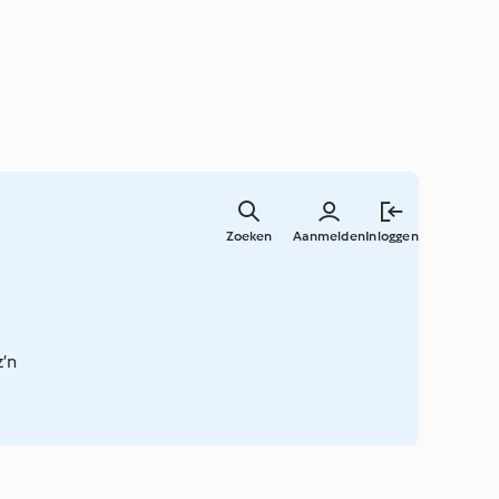
Overslaa
naar
Zoeken
Aanmelden
Inloggen
hoofdinh
z’n