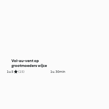
Vol-au-vent op
grootmoeders wijze
1u.
5
(15)
1u. 30min