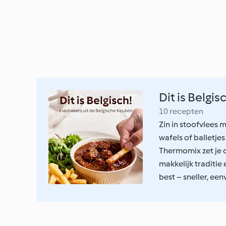
Dit is Belgis
10 recepten
Zin in stoofvlees 
wafels of balletj
Thermomix zet je d
makkelijk traditi
best – sneller, een