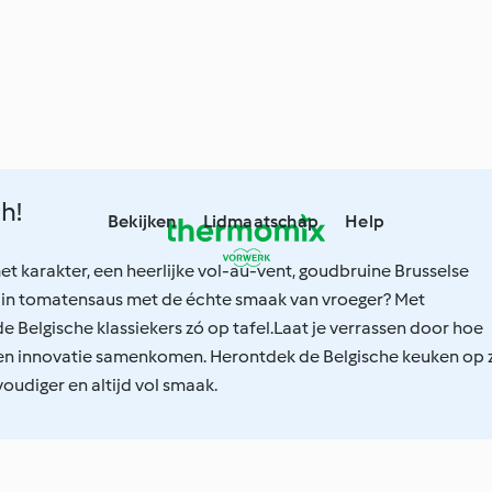
ch!
Bekijken
Lidmaatschap
Help
met karakter, een heerlijke vol-au-vent, goudbruine Brusselse
es in tomatensaus met de échte smaak van vroeger? Met
e Belgische klassiekers zó op tafel.Laat je verrassen door hoe
e en innovatie samenkomen. Herontdek de Belgische keuken op 
voudiger en altijd vol smaak.