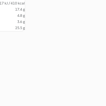
17 kJ / 410 kcal
17.4 g
4.8 g
3.6 g
25.5 g