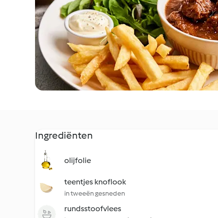
Ingrediënten
olijfolie
teentjes knoflook
in tweeën gesneden
rundsstoofvlees