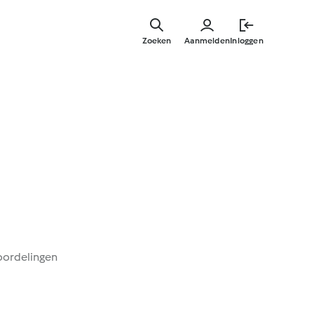
Overslaa
naar
Zoeken
Aanmelden
Inloggen
hoofdinh
oordelingen