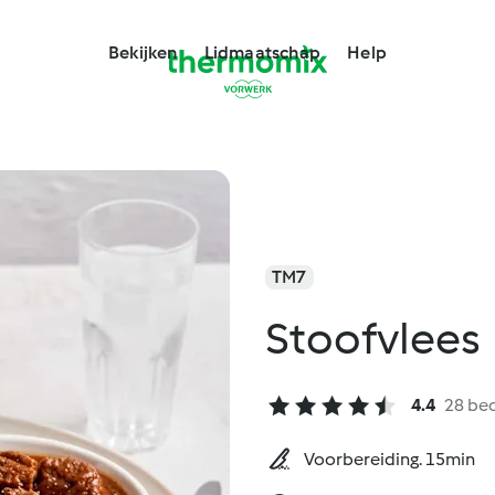
Bekijken
Lidmaatschap
Help
TM7
Stoofvlees
4.4
28 be
Voorbereiding. 15min