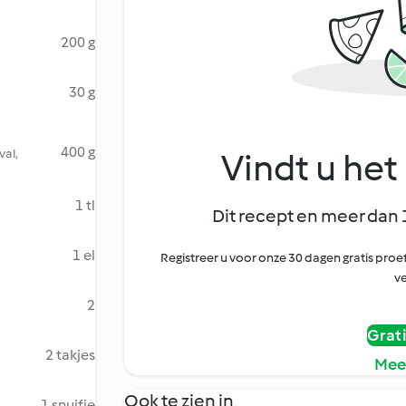
200 g
30 g
400 g
val,
Vindt u het 
1 tl
Dit recept en meer dan 
1 el
Registreer u voor onze 30 dagen gratis pr
ve
2
Grat
2 takjes
Mee
Ook te zien in
1 snuifje