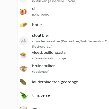
in stukken gesneden (5-6 cm)
ui
gehalveerd
boter
stout bier
of ander bruin bier (Kasteelbier, Sint-Bernardus, Or
Rochefort, ...)
vleesbouillonpasta
of vleesbouillonblokje
bruine suiker
(optioneel)
laurierbladeren, gedroogd
tijm, verse
zout