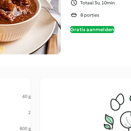
Totaal 3u. 10min
8 porties
Gratis aanmelden
40 g
2
800 g