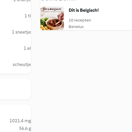
Dit is Belgisch!
1 tl
10 recepten
Benelux
1 sneetje
1 el
scheutje
1021.4 mg
36.6 g