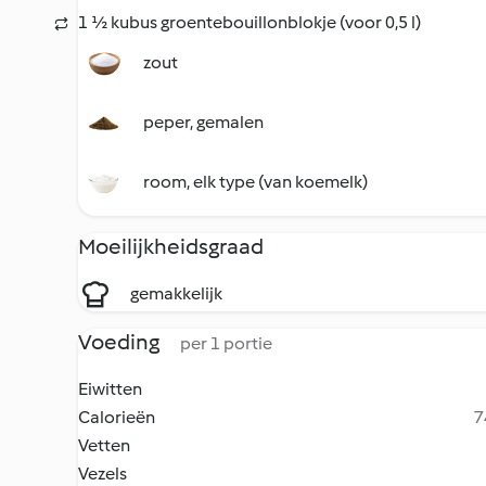
1 ½ kubus groentebouillonblokje (voor 0,5 l)
zout
peper, gemalen
room, elk type (van koemelk)
Moeilijkheidsgraad
gemakkelijk
Voeding
per 1 portie
Eiwitten
Calorieën
7
Vetten
Vezels