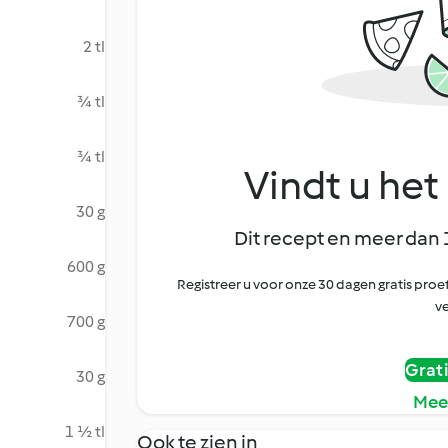
2 tl
¾ tl
¾ tl
Vindt u het 
30 g
Dit recept en meer dan 
600 g
Registreer u voor onze 30 dagen gratis pr
ve
700 g
Grat
30 g
Mee
1 ½ tl
Ook te zien in