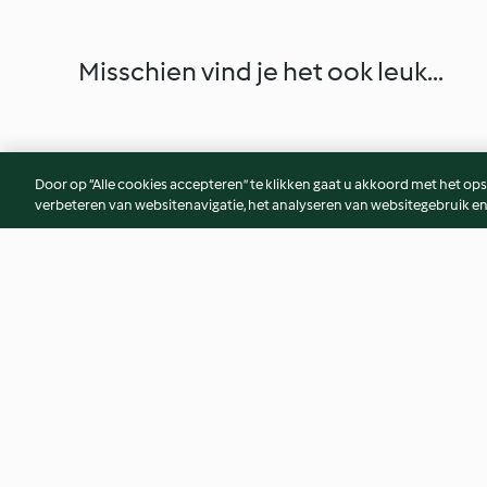
Misschien vind je het ook leuk...
Door op “Alle cookies accepteren” te klikken gaat u akkoord met het op
verbeteren van websitenavigatie, het analyseren van websitegebruik en
Veelzijdige gladde soep
Bolognesesaus
4.6
(10)
3.5
(23)