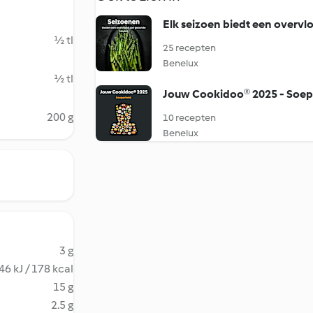
Elk seizoen biedt een overv
½ tl
25 recepten
Benelux
½ tl
Jouw Cookidoo® 2025 - Soep
200 g
10 recepten
Benelux
3 g
46 kJ / 178 kcal
15 g
2.5 g