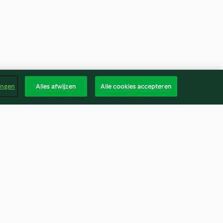
ingen
Alles afwijzen
Alle cookies accepteren
n tomatensaus
Koken van witte langkorrelige
rijst
3.1
(7)