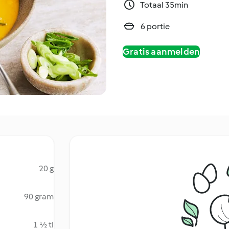
Totaal 35min
6 portie
Gratis aanmelden
20 g
90 gram
1 ½ tl