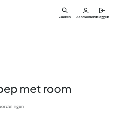
Overslaa
naar
Zoeken
Aanmelden
Inloggen
hoofdinh
ep met room
oordelingen