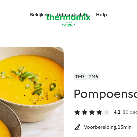
Bekijken
Lidmaatschap
Help
TM7
TM6
Pompoenso
4.1
10 be
Voorbereiding. 15min