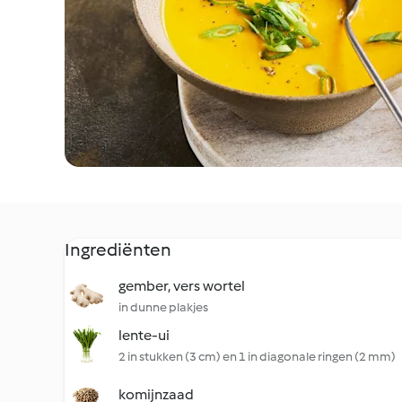
Ingrediënten
gember, vers wortel
in dunne plakjes
lente-ui
2 in stukken (3 cm) en 1 in diagonale ringen (2 mm)
komijnzaad