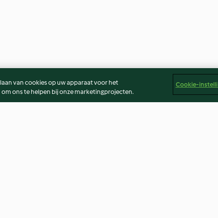
slaan van cookies op uw apparaat voor het
Cookie-instell
 om ons te helpen bij onze marketingprojecten.
XXL - Pompoensoep
Gehaktballen i
4.5
(2)
4.3
(25)