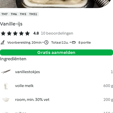
TM7
TM6
TM5
TM31
Vanille-ijs
4.8
10 beoordelingen
Voorbereiding. 20min
Totaal 12u.
8 portie
Gratis aanmelden
Ingrediënten
vanillestokjes
1
volle melk
600 g
room, min. 30% vet
200 g