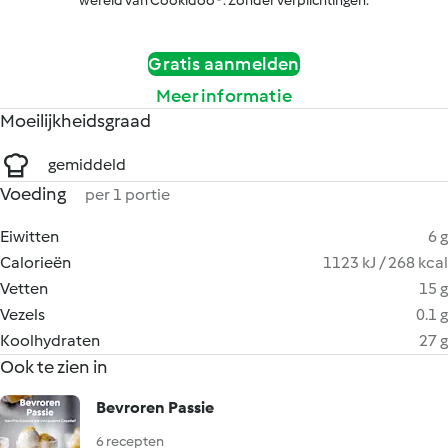
wereld van Cookidoo®. Zonder verplichtingen.
Gratis aanmelden
Meer informatie
Moeilijkheidsgraad
gemiddeld
Voeding
per 1 portie
Eiwitten
6 g
Calorieën
1123 kJ / 268 kcal
Vetten
15 g
Vezels
0.1 g
Koolhydraten
27 g
Ook te zien in
Bevroren Passie
6 recepten