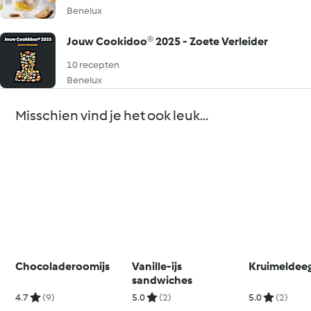
Benelux
Jouw Cookidoo® 2025 - Zoete Verleider
10 recepten
Benelux
Misschien vind je het ook leuk...
Chocoladeroomijs
Vanille-ijs
Kruimeldee
sandwiches
4.7
(9)
5.0
(2)
5.0
(2)