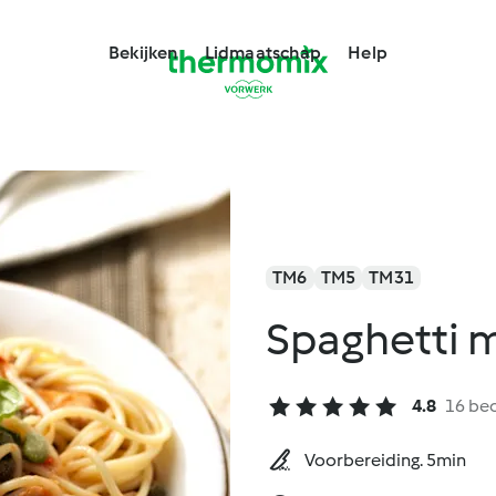
Bekijken
Lidmaatschap
Help
TM6
TM5
TM31
Spaghetti m
4.8
16 be
Voorbereiding. 5min