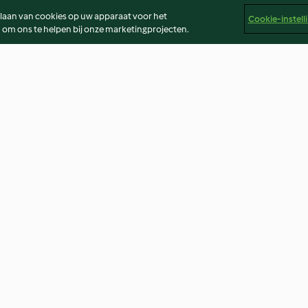
slaan van cookies op uw apparaat voor het
Cookie-instell
 om ons te helpen bij onze marketingprojecten.
pel en
Geroosterde aardappelen met
Schotel met kip,
 pompoen
rozemarijn en knoflook
seizoensgroent
5.0
(20)
3.3
(4)
er
Colofon
Cookies
Verslag Inhoud
Opzegging van 