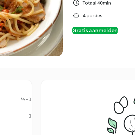
Totaal 40min
4 porties
Gratis aanmelden
½ - 1
1