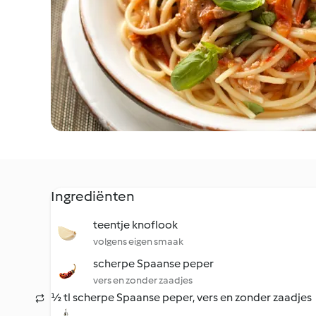
Ingrediënten
teentje knoflook
volgens eigen smaak
scherpe Spaanse peper
vers en zonder zaadjes
½ tl scherpe Spaanse peper, vers en zonder zaadjes