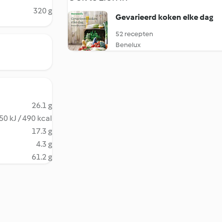
320 g
Gevarieerd koken elke dag
52 recepten
Benelux
26.1 g
50 kJ / 490 kcal
17.3 g
4.3 g
61.2 g