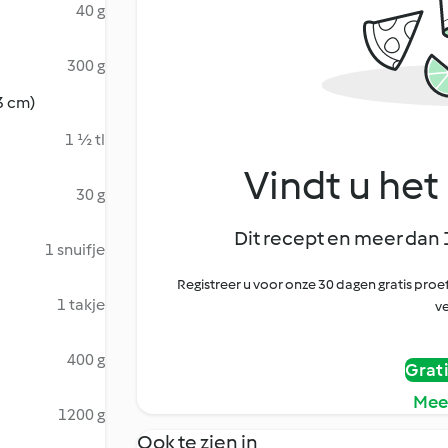
40 g
300 g
(3 cm)
1 ½ tl
Vindt u het 
30 g
Dit recept en meer dan 
1 snuifje
Registreer u voor onze 30 dagen gratis pr
1 takje
ve
400 g
Grat
Mee
1200 g
Ook te zien in