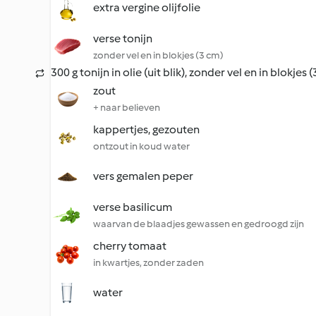
extra vergine olijfolie
verse tonijn
zonder vel en in blokjes (3 cm)
300 g tonijn in olie (uit blik), zonder vel en in blokjes 
zout
+ naar believen
kappertjes, gezouten
ontzout in koud water
vers gemalen peper
verse basilicum
waarvan de blaadjes gewassen en gedroogd zijn
cherry tomaat
in kwartjes, zonder zaden
water