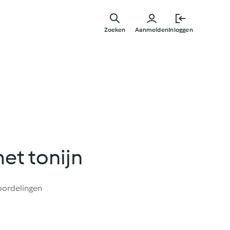
Overslaa
naar
Zoeken
Aanmelden
Inloggen
hoofdinh
et tonijn
oordelingen