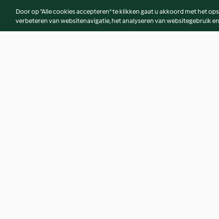
Door op “Alle cookies accepteren” te klikken gaat u akkoord met het op
verbeteren van websitenavigatie, het analyseren van websitegebruik en
Groene smoothie
Gestoomde aardap
stukjes butternut
4.5
(14)
5.0
(1)
© Copyright 2026
Gebruiksvoorwaarden
Privacybeleid
Disclaim